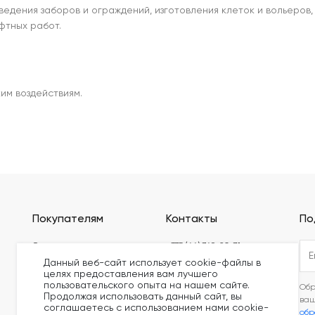
ведения заборов и ограждений, изготовления клеток и вольеров,
тных работ.
им воздействиям.
Покупателям
Контакты
По
Оплата
+375 (44) 749-20-71
Данный веб-сайт использует cookie-файлы в
Доставка
build@kronex-company.by
целях предоставления вам лучшего
Блог
пользовательского опыта на нашем сайте.
Пн-Пт: 8:30 - 17:15
Обр
Продолжая использовать данный сайт, вы
Видео
ва
Сб-вс: выходной
соглашаетесь с использованием нами cookie-
обр
Сертификаты