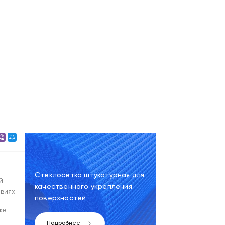
Стеклосетка штукатурная для
й
качественного укрепления
виях.
поверхностей
же
Подробнее