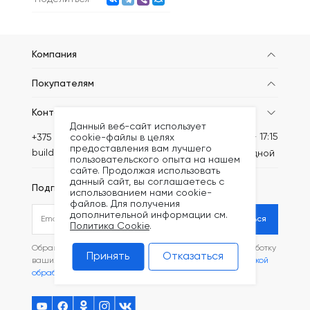
Компания
Покупателям
Контакты
Данный веб-сайт использует
Пн-Пт: 8:30 - 17:15
+375 (44) 749-20-52
cookie-файлы в целях
предоставления вам лучшего
build@kronex-company.by
Сб-вс: выходной
пользовательского опыта на нашем
сайте. Продолжая использовать
данный сайт, вы соглашаетесь с
Подписаться на рассылку
использованием нами cookie-
файлов. Для получения
дополнительной информации см.
Подписаться
Политика Cookie
.
Обращаясь в наш магазин, вы даете согласие на обработку
Принять
Отказаться
ваших
персональных данных
и соглашаетесь с
Политикой
обработки файлов Cookie
.