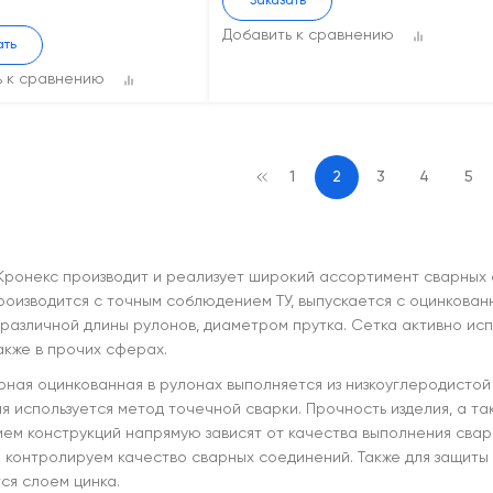
Заказать
Добавить к сравнению
ать
ь к сравнению
1
2
3
4
5
Кронекс производит и реализует широкий ассортимент сварных с
роизводится с точным соблюдением ТУ, выпускается с оцинкован
 различной длины рулонов, диаметром прутка. Сетка активно исп
акже в прочих сферах.
рная оцинкованная в рулонах выполняется из низкоуглеродистой
я используется метод точечной сварки. Прочность изделия, а та
ем конструкций напрямую зависят от качества выполнения свар
 контролируем качество сварных соединений. Также для защиты
ся слоем цинка.