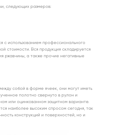
ичи, следующих размеров:
тся с использованием профессионального
ой стоимости. Вся продукция складируется
я ржавчины, а также прочие негативные
между собой в форме ячеек, они могут иметь
лученное полотно свернуто в рулон и
чном или оцинкованном защитном варианте.
ется наиболее высоким спросом сегодня, так
ность конструкций и поверхностей, но и