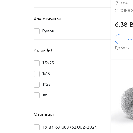
Покрыт
Размер
Вид упаковки
6.38 
Рулон
-
Добавит
Рулон (м)
1.5x25
1×15
1×25
1×5
Стандарт
ТУ BY 691389732.002-2024