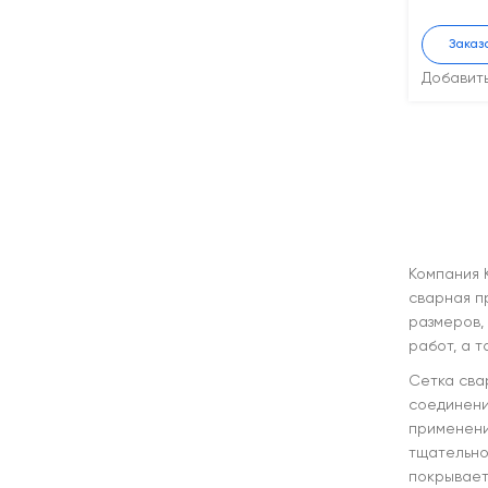
Заказ
Добавит
Компания 
сварная п
размеров,
работ, а т
Сетка сва
соединени
применени
тщательно
покрывает