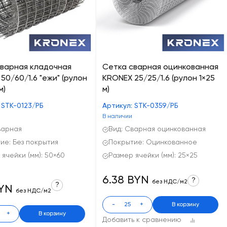
сварная кладочная
Сетка сварная оцинкованная
50/60/1.6 "ежи" (рулон
KRONEX 25/25/1.6 (рулон 1×25
м)
м)
 STK-0123/РБ
Артикул: STK-0359/РБ
В наличии
варная
Вид: Сварная оцинкованная
ие: Без покрытия
Покрытие: Оцинкованное
 ячейки (мм): 50×60
Размер ячейки (мм): 25×25
6.38 BYN
?
без НДС/м2
?
BYN
без НДС/м2
-
+
В корзину
+
В корзину
Добавить к сравнению