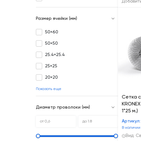
Добавит
Размер ячейки (мм)
50×60
50×50
25.4×25.4
25×25
20×20
Показать еще
Сетка 
KRONEX 
Диаметр проволоки (мм)
1*25 м.)
Артикул:
В наличии
Вид: С