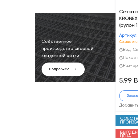
Сетка 
KRONEX 
(рулон 1
Артикул:
Собственное
Ожидается
производство сварной
Вид: С
кладочной сетки
Покрыт
Размер 
Подробнее
5.99 
Заказ
Добавит
СОБСТВ
ПРОИЗ
ВЫГОДН
ЦЕНА