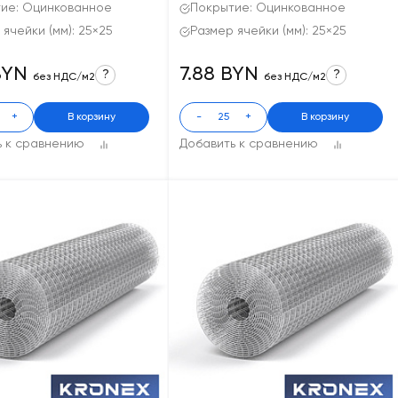
ие: Оцинкованное
Покрытие: Оцинкованное
 ячейки (мм): 25×25
Размер ячейки (мм): 25×25
BYN
7.88 BYN
?
?
без НДС/м2
без НДС/м2
+
В корзину
-
+
В корзину
ь к сравнению
Добавить к сравнению