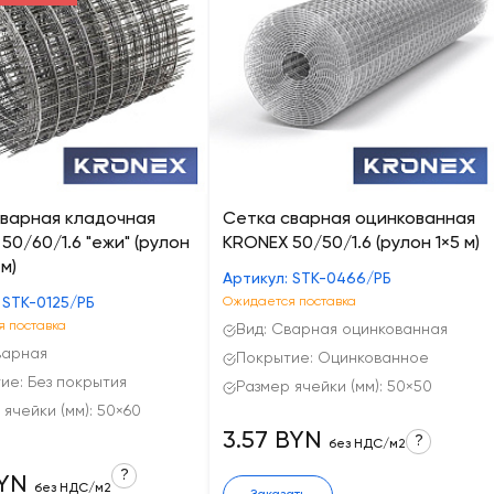
сварная кладочная
Сетка сварная оцинкованная
50/60/1.6 "ежи" (рулон
KRONEX 50/50/1.6 (рулон 1×5 м)
м)
Артикул: STK-0466/РБ
 STK-0125/РБ
Ожидается поставка
 поставка
Вид: Сварная оцинкованная
варная
Покрытие: Оцинкованное
ие: Без покрытия
Размер ячейки (мм): 50×50
 ячейки (мм): 50×60
3.57 BYN
?
без НДС/м2
?
BYN
без НДС/м2