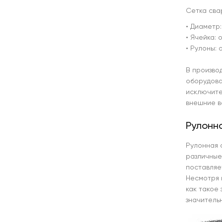
Сетка сва
• Диаметр:
• Ячейка: о
• Рулоны: о
В произво
оборудова
исключите
внешние в
Рулонна
Рулонная 
различные
поставляе
Несмотря 
как такое
значитель