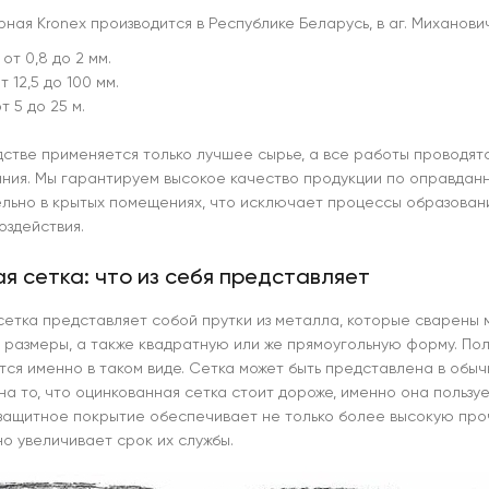
рная
Kronex производится в Республике Беларусь, в аг. Миханов
 от 0,8 до 2 мм.
т 12,5 до 100 мм.
т 5 до 25 м.
дстве применяется только лучшее сырье, а все работы проводя
ния. Мы гарантируем высокое качество продукции по оправданн
льно в крытых помещениях, что исключает процессы образовани
оздействия.
я сетка: что из себя представляет
сетка представляет собой прутки из металла, которые сварены 
 размеры, а также квадратную или же прямоугольную форму. По
тся именно в таком виде. Сетка может быть представлена в обы
на то, что оцинкованная сетка стоит дороже, именно она пользу
 защитное покрытие обеспечивает не только более высокую проч
но увеличивает срок их службы.