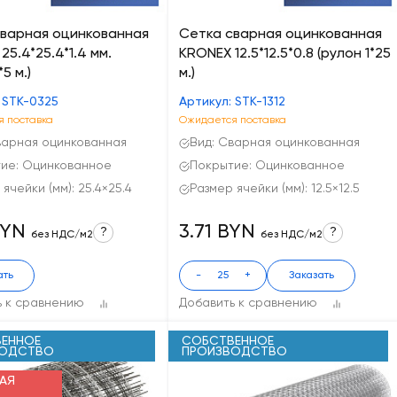
сварная оцинкованная
Сетка сварная оцинкованная
25.4*25.4*1.4 мм.
KRONEX 12.5*12.5*0.8 (рулон 1*25
*5 м.)
м.)
 STK-0325
Артикул: STK-1312
 поставка
Ожидается поставка
варная оцинкованная
Вид: Сварная оцинкованная
ие: Оцинкованное
Покрытие: Оцинкованное
ячейки (мм): 25.4×25.4
Размер ячейки (мм): 12.5×12.5
BYN
3.71 BYN
?
?
без НДС/м2
без НДС/м2
ать
-
+
Заказать
ь к сравнению
Добавить к сравнению
ЕННОЕ
СОБСТВЕННОЕ
ВОДСТВО
ПРОИЗВОДСТВО
АЯ