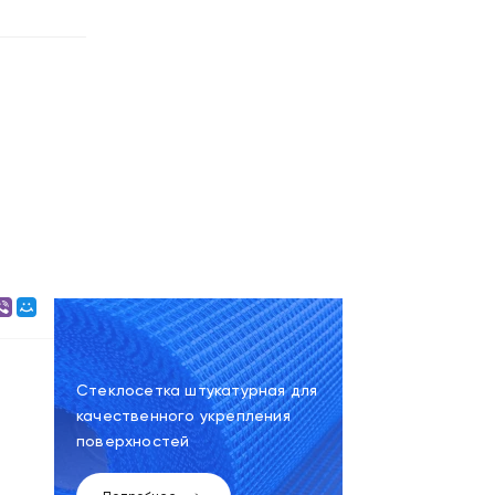
Стеклосетка штукатурная для
качественного укрепления
поверхностей