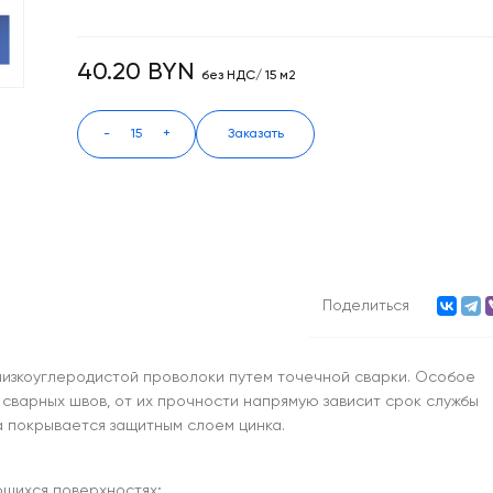
40.20 BYN
без НДС/ 15 м2
-
+
Заказать
Поделиться
низкоуглеродистой проволоки путем точечной сварки. Особое
 сварных швов, от их прочности напрямую зависит срок службы
а покрывается защитным слоем цинка.
ющихся поверхностях;