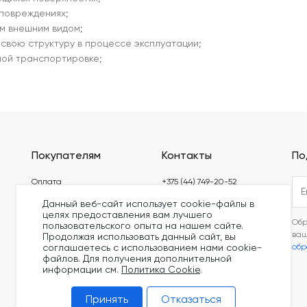
 повреждениях;
м внешним видом;
свою структуру в процессе эксплуатации;
ной транспортировке;
Покупателям
Контакты
По
Оплата
+375 (44) 749-20-52
Доставка
build@kronex-company.by
Данный веб-сайт использует cookie-файлы в
целях предоставления вам лучшего
Блог
Пн-Пт: 8:30 - 17:15
Обр
пользовательского опыта на нашем сайте.
Видео
ва
Продолжая использовать данный сайт, вы
Сб-вс: выходной
обр
соглашаетесь с использованием нами cookie-
Сертификаты
файлов. Для получения дополнительной
информации см.
Политика Cookie
.
Принять
Отказаться