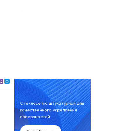
Стеклосетка штукатурная для
качественного укрепления
поверхностей