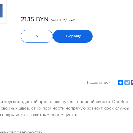
21.15 BYN
без НДС/ 5 м2
-
+
В корзину
Поделиться
низкоуглеродистой проволоки путем точечной сварки. Особое
 сварных швов, от их прочности напрямую зависит срок службы
а покрывается защитным слоем цинка.
ющихся поверхностях;