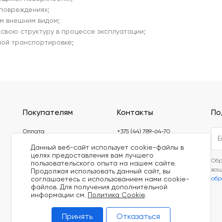
 повреждениях;
м внешним видом;
свою структуру в процессе эксплуатации;
ной транспортировке;
Покупателям
Контакты
По
Оплата
+375 (44) 789-64-70
Доставка
build@kronex-company.by
Данный веб-сайт использует cookie-файлы в
целях предоставления вам лучшего
Блог
Пн-Пт: 8:30 - 17:15
Обр
пользовательского опыта на нашем сайте.
Видео
ва
Продолжая использовать данный сайт, вы
Сб-вс: выходной
обр
соглашаетесь с использованием нами cookie-
Сертификаты
файлов. Для получения дополнительной
информации см.
Политика Cookie
.
Принять
Отказаться