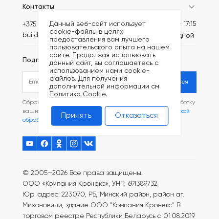
Контакты
Пн-Пт: 8:30 - 17:15
Данный веб-сайт использует
+375 (44) 789-64-70
cookie-файлы в целях
build@kronex-company.by
Сб-вс: выходной
предоставления вам лучшего
пользовательского опыта на нашем
сайте. Продолжая использовать
Подписаться на рассылку
данный сайт, вы соглашаетесь с
использованием нами cookie-
файлов. Для получения
Подписаться
дополнительной информации см.
Политика Cookie
.
Обращаясь в наш магазин, вы даете согласие на обработку
ваших
персональных данных
и соглашаетесь с
Политикой
Принять
Отказаться
обработки файлов Cookie
.
© 2005—2026 Все права защищены.
ООО «Компания Кронекс», УНП: 691389732
Юр. адрес: 223070, РБ, Минский район, район аг.
Михановичи, здание ООО "Компания Кронекс"
В
торговом реестре Республики Беларусь с 01.08.2019