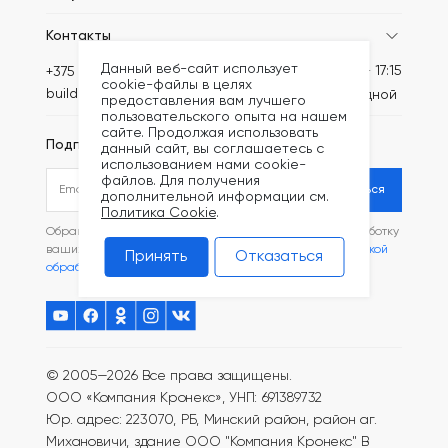
Контакты
Данный веб-сайт использует
Пн-Пт: 8:30 - 17:15
+375 (44) 749-20-73
cookie-файлы в целях
build@kronex-company.by
Сб-вс: выходной
предоставления вам лучшего
пользовательского опыта на нашем
сайте. Продолжая использовать
Подписаться на рассылку
данный сайт, вы соглашаетесь с
использованием нами cookie-
файлов. Для получения
Подписаться
дополнительной информации см.
Политика Cookie
.
Обращаясь в наш магазин, вы даете согласие на обработку
ваших
персональных данных
и соглашаетесь с
Политикой
Принять
Отказаться
обработки файлов Cookie
.
© 2005—2026 Все права защищены.
ООО «Компания Кронекс», УНП: 691389732
Юр. адрес: 223070, РБ, Минский район, район аг.
Михановичи, здание ООО "Компания Кронекс"
В