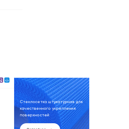
Стеклосетка штукатурная для
качественного укрепления
поверхностей