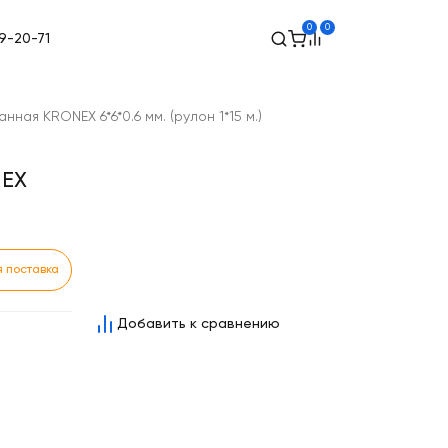
0
0
49-20-71
ная KRONEX 6*6*0.6 мм. (рулон 1*15 м.)
NEX
 поставка
Добавить к сравнению