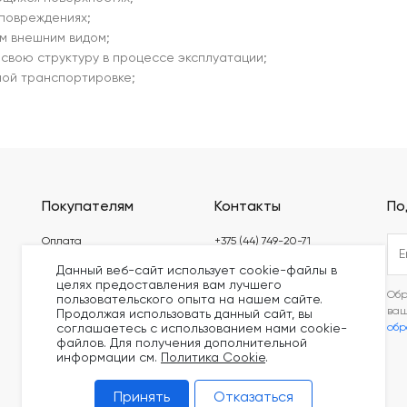
 повреждениях;
м внешним видом;
свою структуру в процессе эксплуатации;
ной транспортировке;
Покупателям
Контакты
По
Оплата
+375 (44) 749-20-71
Доставка
build@kronex-company.by
Данный веб-сайт использует cookie-файлы в
целях предоставления вам лучшего
Блог
Пн-Пт: 8:30 - 17:15
Обр
пользовательского опыта на нашем сайте.
Видео
ва
Продолжая использовать данный сайт, вы
Сб-вс: выходной
обр
соглашаетесь с использованием нами cookie-
Сертификаты
файлов. Для получения дополнительной
информации см.
Политика Cookie
.
Принять
Отказаться