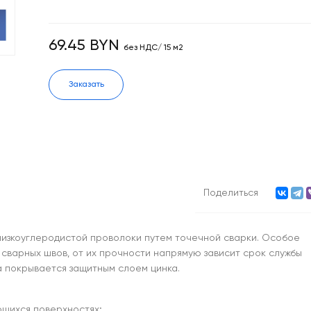
69.45 BYN
без НДС/ 15 м2
Заказать
Поделиться
низкоуглеродистой проволоки путем точечной сварки. Особое
 сварных швов, от их прочности напрямую зависит срок службы
а покрывается защитным слоем цинка.
ющихся поверхностях;