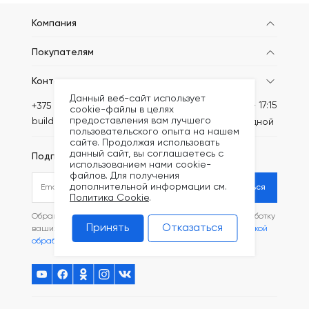
Компания
Покупателям
Контакты
Данный веб-сайт использует
Пн-Пт: 8:30 - 17:15
+375 (44) 749-20-46
cookie-файлы в целях
предоставления вам лучшего
build@kronex-company.by
Сб-вс: выходной
пользовательского опыта на нашем
сайте. Продолжая использовать
данный сайт, вы соглашаетесь с
Подписаться на рассылку
использованием нами cookie-
файлов. Для получения
дополнительной информации см.
Подписаться
Политика Cookie
.
Обращаясь в наш магазин, вы даете согласие на обработку
Принять
Отказаться
ваших
персональных данных
и соглашаетесь с
Политикой
обработки файлов Cookie
.