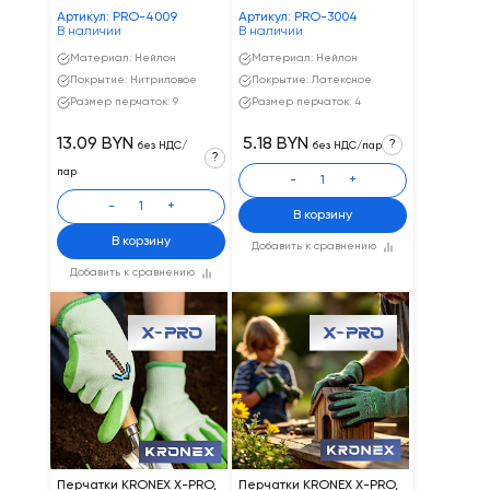
Артикул: PRO-4009
Артикул: PRO-3004
В наличии
В наличии
Материал: Нейлон
Материал: Нейлон
Покрытие: Нитриловое
Покрытие: Латексное
Размер перчаток: 9
Размер перчаток: 4
13.09 BYN
5.18 BYN
?
без НДС/
без НДС/пар
?
пар
-
+
-
+
В корзину
В корзину
Добавить к сравнению
Добавить к сравнению
Перчатки KRONEX X-PRO,
Перчатки KRONEX X-PRO,