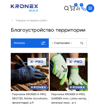
0
0
Товары по видам работ
Благоустройство территории
Фильтры
- Сортировка -
Перчатки KRONEX X-PRO,
Перчатки KRONEX X-PRO,
NEOTEX, Nitrile microfoam,
GARDEN mini, Latex sandy,
фиолетовый, р.9
зеленые микс , р.4