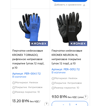
Добавить к сравнению
Перчатки нейлоновые
Перчатки нейлоновые
KRONEX TORNADO,
KRONEX NEURON-N,
рифленое нитриловое
нитриловое покрытие
покрытие (упак.12 пар),
(упак.12 пар), р.10
р.10
Артикул: PER-0012/12
В наличии
Артикул: PER-0041/12
В наличии
Материал: Нейлон
Материал: Нейлон
Покрытие: Нитриловое
Покрытие: Нитриловое
Размер перчаток: 10
Размер перчаток: 10
9.50 BYN
?
без НДС/упак
13.20 BYN
без НДС/
?
-
+