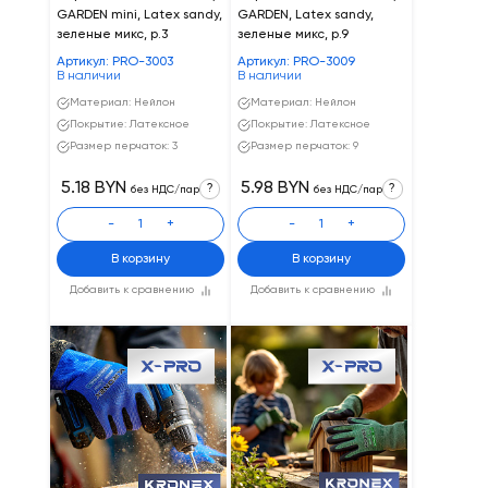
GARDEN mini, Latex sandy,
GARDEN, Latex sandy,
зеленые микс, р.3
зеленые микс, р.9
Артикул: PRO-3003
Артикул: PRO-3009
В наличии
В наличии
Материал: Нейлон
Материал: Нейлон
Покрытие: Латексное
Покрытие: Латексное
Размер перчаток: 3
Размер перчаток: 9
5.18 BYN
5.98 BYN
?
?
без НДС/пар
без НДС/пар
-
+
-
+
В корзину
В корзину
Добавить к сравнению
Добавить к сравнению