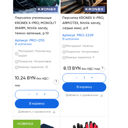
Перчатки утепленные
Перчатки KRONEX X-PRO,
KRONEX X-PRO, MONOLIT
ARMOTEX, Nitrile sandy,
WARM, Nitrile sandy,
серые микс, р.9
темно-зеленые, р.10
Артикул: PRO-2209
В наличии
Артикул: PRO-2110
В наличии
Материал: Нейлон
Материал: Полиэстер,
Покрытие: Нитриловое
акрил
Размер перчаток: 9
Покрытие: Нитриловое
Размер перчаток: 10
8.13 BYN
?
без НДС/пар
10.24 BYN
-
+
без НДС/
?
пар
В корзину
-
+
Добавить к сравнению
В корзину
Добавить к сравнению
НОВИНКА