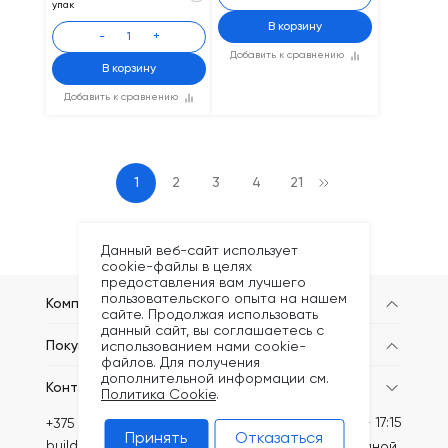
упак
В корзину
-
+
Добавить к сравнению
В корзину
Добавить к сравнению
1
2
3
4
21
Данный веб-сайт использует
cookie-файлы в целях
предоставления вам лучшего
пользовательского опыта на нашем
Компания
сайте. Продолжая использовать
данный сайт, вы соглашаетесь с
Покупателям
использованием нами cookie-
файлов. Для получения
дополнительной информации см.
Контакты
Политика Cookie
.
Пн-Пт: 8:30 - 17:15
+375 (44) 749-20-73
Принять
Отказаться
build@kronex-company.by
Сб-вс: выходной