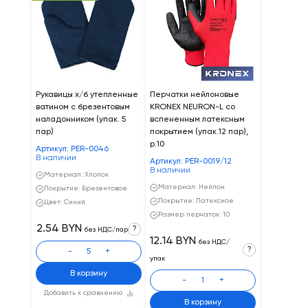
Рукавицы х/б утепленные
Перчатки нейлоновые
ватином с брезентовым
KRONEX NEURON-L со
наладонником (упак. 5
вспененным латексным
пар)
покрытием (упак.12 пар),
р.10
Артикул: PER-0046
В наличии
Артикул: PER-0019/12
В наличии
Материал: Хлопок
Материал: Нейлон
Покрытие: Брезентовое
Покрытие: Латексное
Цвет: Синий
Размер перчаток: 10
2.54 BYN
?
без НДС/пар
12.14 BYN
без НДС/
?
-
+
упак
В корзину
-
+
Добавить к сравнению
В корзину