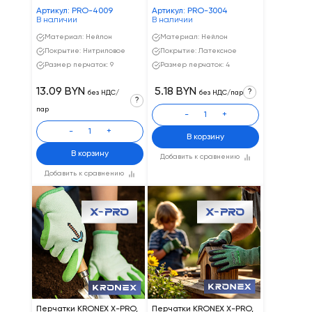
Артикул: PRO-4009
Артикул: PRO-3004
В наличии
В наличии
Материал: Нейлон
Материал: Нейлон
Покрытие: Нитриловое
Покрытие: Латексное
Размер перчаток: 9
Размер перчаток: 4
13.09 BYN
5.18 BYN
?
без НДС/
без НДС/пар
?
пар
-
+
-
+
В корзину
В корзину
Добавить к сравнению
Добавить к сравнению
Перчатки KRONEX X-PRO,
Перчатки KRONEX X-PRO,