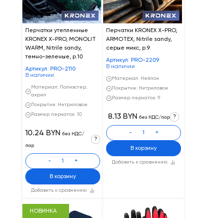
Перчатки утепленные
Перчатки KRONEX X-PRO,
KRONEX X-PRO, MONOLIT
ARMOTEX, Nitrile sandy,
WARM, Nitrile sandy,
серые микс, р.9
темно-зеленые, р.10
Артикул: PRO-2209
В наличии
Артикул: PRO-2110
В наличии
Материал: Нейлон
Материал: Полиэстер,
Покрытие: Нитриловое
акрил
Размер перчаток: 9
Покрытие: Нитриловое
Размер перчаток: 10
8.13 BYN
?
без НДС/пар
10.24 BYN
-
+
без НДС/
?
пар
В корзину
-
+
Добавить к сравнению
В корзину
Добавить к сравнению
НОВИНКА