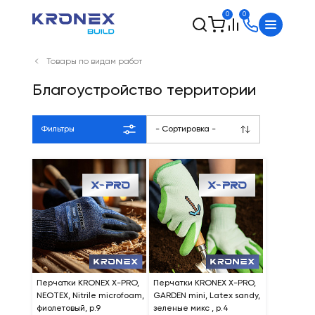
0
0
Товары по видам работ
Благоустройство территории
Фильтры
- Сортировка -
Перчатки KRONEX X-PRO,
Перчатки KRONEX X-PRO,
NEOTEX, Nitrile microfoam,
GARDEN mini, Latex sandy,
фиолетовый, р.9
зеленые микс , р.4