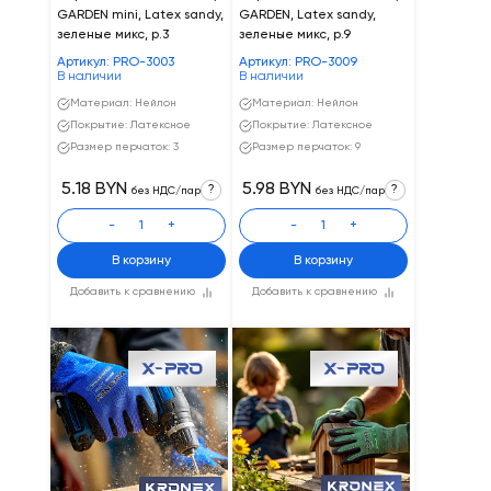
GARDEN mini, Latex sandy,
GARDEN, Latex sandy,
зеленые микс, р.3
зеленые микс, р.9
Артикул: PRO-3003
Артикул: PRO-3009
В наличии
В наличии
Материал: Нейлон
Материал: Нейлон
Покрытие: Латексное
Покрытие: Латексное
Размер перчаток: 3
Размер перчаток: 9
5.18 BYN
5.98 BYN
?
?
без НДС/пар
без НДС/пар
-
+
-
+
В корзину
В корзину
Добавить к сравнению
Добавить к сравнению