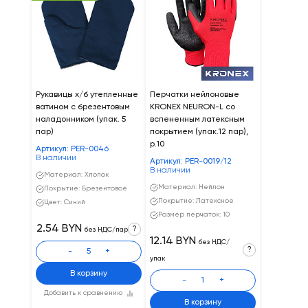
Рукавицы х/б утепленные
Перчатки нейлоновые
ватином с брезентовым
KRONEX NEURON-L со
наладонником (упак. 5
вспененным латексным
пар)
покрытием (упак.12 пар),
р.10
Артикул: PER-0046
В наличии
Артикул: PER-0019/12
В наличии
Материал: Хлопок
Материал: Нейлон
Покрытие: Брезентовое
Покрытие: Латексное
Цвет: Синий
Размер перчаток: 10
2.54 BYN
?
без НДС/пар
12.14 BYN
без НДС/
?
-
+
упак
В корзину
-
+
Добавить к сравнению
В корзину