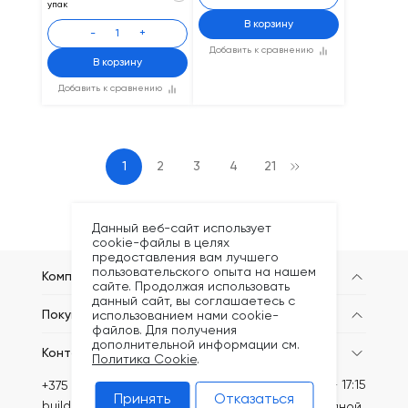
упак
В корзину
-
+
Добавить к сравнению
В корзину
Добавить к сравнению
1
2
3
4
21
Данный веб-сайт использует
cookie-файлы в целях
предоставления вам лучшего
пользовательского опыта на нашем
Компания
сайте. Продолжая использовать
данный сайт, вы соглашаетесь с
Покупателям
использованием нами cookie-
файлов. Для получения
дополнительной информации см.
Контакты
Политика Cookie
.
Пн-Пт: 8:30 - 17:15
+375 (44) 749-20-73
Принять
Отказаться
build@kronex-company.by
Сб-вс: выходной