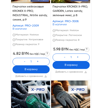
Перчатки нейлоновые
Перчатки KRONEX X-PRO,
KRONEX X-PRO,
GARDEN, Latex sandy,
INDUSTRIAL, Nitrile sandy,
зеленые микс, р.8
синие, р.9
Артикул: PRO-3008
В наличии
Артикул: PRO-2009
В наличии
Материал: Нейлон
Материал: Нейлон
Покрытие: Латексное
Покрытие: Нитриловое
Размер перчаток: 8
Размер перчаток: 9
5.98 BYN
?
без НДС/пар
4.82 BYN
?
без НДС/пар
-
+
-
+
В корзину
В корзину
Добавить к сравнению
Добавить к сравнению