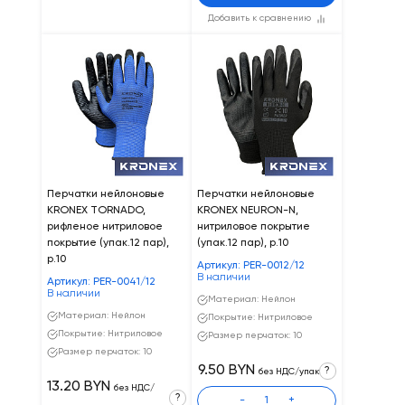
Добавить к сравнению
Перчатки нейлоновые
Перчатки нейлоновые
KRONEX TORNADO,
KRONEX NEURON-N,
рифленое нитриловое
нитриловое покрытие
покрытие (упак.12 пар),
(упак.12 пар), р.10
р.10
Артикул: PER-0012/12
В наличии
Артикул: PER-0041/12
В наличии
Материал: Нейлон
Материал: Нейлон
Покрытие: Нитриловое
Покрытие: Нитриловое
Размер перчаток: 10
Размер перчаток: 10
9.50 BYN
?
без НДС/упак
13.20 BYN
без НДС/
?
-
+