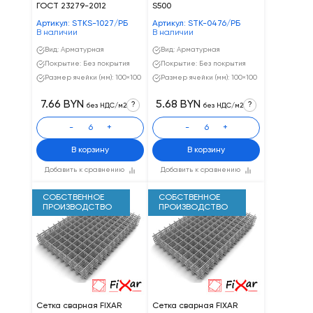
ГОСТ 23279-2012
S500
Артикул: STKS-1027/РБ
Артикул: STK-0476/РБ
В наличии
В наличии
Вид: Арматурная
Вид: Арматурная
Покрытие: Без покрытия
Покрытие: Без покрытия
Размер ячейки (мм): 100×100
Размер ячейки (мм): 100×100
7.66 BYN
5.68 BYN
?
?
без НДС/м2
без НДС/м2
-
+
-
+
В корзину
В корзину
Добавить к сравнению
Добавить к сравнению
СОБСТВЕННОЕ
СОБСТВЕННОЕ
ПРОИЗВОДСТВО
ПРОИЗВОДСТВО
Сетка сварная FIXAR
Сетка сварная FIXAR