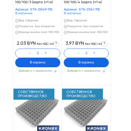
100/100/3 (карта 2×1 м)
100/100/4 (карта 2×1 м)
Артикул: STK-0049/РБ
Артикул: STK-0341/РБ
В наличии
В наличии
Вид: Сварная
Вид: Сварная
Покрытие: Без покрытия
Покрытие: Без покрытия
Размер ячейки (мм): 100×100
Размер ячейки (мм): 100×100
2.03 BYN
3.97 BYN
?
?
без НДС/м2
без НДС/м2
-
+
-
+
В корзину
В корзину
Добавить к сравнению
Добавить к сравнению
СОБСТВЕННОЕ
СОБСТВЕННОЕ
ПРОИЗВОДСТВО
ПРОИЗВОДСТВО