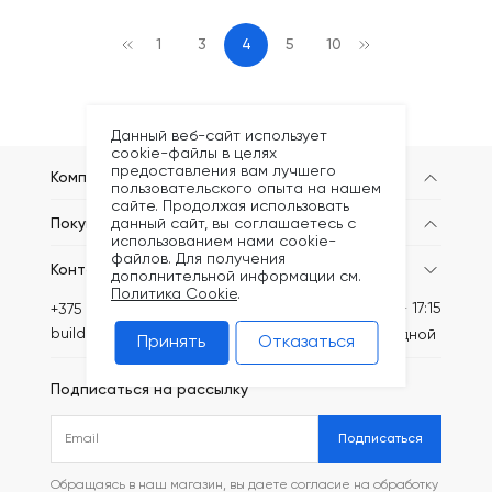
1
3
4
5
10
Данный веб-сайт использует
cookie-файлы в целях
предоставления вам лучшего
Компания
пользовательского опыта на нашем
сайте. Продолжая использовать
данный сайт, вы соглашаетесь с
Покупателям
использованием нами cookie-
файлов. Для получения
Контакты
дополнительной информации см.
Политика Cookie
.
Пн-Пт: 8:30 - 17:15
+375 (44) 749-20-73
build@kronex-company.by
Сб-вс: выходной
Принять
Отказаться
Подписаться на рассылку
Подписаться
Обращаясь в наш магазин, вы даете согласие на обработку