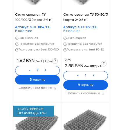
Сетка сварная ТУ
Сетка сварная ТУ 50/50/3
100/100/3 (карта 2×1 м)
(карта 2×0,5 м)
Артикул: STK-1184/РБ
Артикул: STK-1191/РБ
В наличии
В наличии
Вид: Сварная
Вид: Сварная
Покрытие: Без покрытия
Покрытие: Без покрытия
Размер ячейки (мм): 100×100
Размер ячейки (мм): 50×50
2.89
1.62 BYN
?
без НДС/м2
?
2.88 BYN
без НДС/м2
-
+
-
+
В корзину
В корзину
Добавить к сравнению
Добавить к сравнению
СОБСТВЕННОЕ
ПРОИЗВОДСТВО