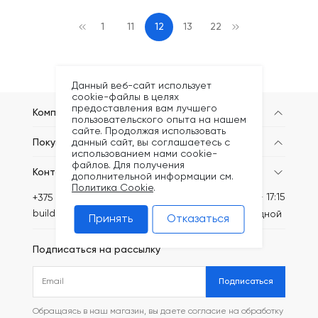
1
11
12
13
22
Данный веб-сайт использует
cookie-файлы в целях
предоставления вам лучшего
Компания
пользовательского опыта на нашем
сайте. Продолжая использовать
данный сайт, вы соглашаетесь с
Покупателям
использованием нами cookie-
файлов. Для получения
Контакты
дополнительной информации см.
Политика Cookie
.
Пн-Пт: 8:30 - 17:15
+375 (44) 749-20-73
build@kronex-company.by
Сб-вс: выходной
Принять
Отказаться
Подписаться на рассылку
Подписаться
Обращаясь в наш магазин, вы даете согласие на обработку