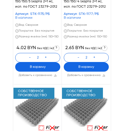
150/150/5 (карта 2×1 м),
150/150/4 (карта 2×1 м),
исп. по ГОСТ 23279-2012
исп. по ГОСТ 23279-2012
Артикул: STK-1175/РБ
Артикул: STK-1177/РБ
В наличии
В наличии
Вид: Сварная
Вид: Сварная
Покрытие: Без покрытия
Покрытие: Без покрытия
Размер ячейки (мм): 150×150
Размер ячейки (мм): 150×150
4.02 BYN
2.65 BYN
?
?
без НДС/м2
без НДС/м2
-
+
-
+
В корзину
В корзину
Добавить к сравнению
Добавить к сравнению
СОБСТВЕННОЕ
СОБСТВЕННОЕ
ПРОИЗВОДСТВО
ПРОИЗВОДСТВО