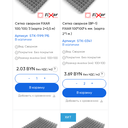
Сетка сварная FIXAR
Сетка сварная (ВР-1)
100/100/3 (карта 2×0,5 м)
FIXAR 100*100*4 мм. (карта
2*1 м.)
Артикул: STK-1199/РБ
В наличии
Артикул: STK-0341
В наличии
Вид: Сварная
Вид: Сварная
Покрытие: Без покрытия
Покрытие: Без покрытия
Размер ячейки (мм): 100×100
Размер ячейки (мм): 100×100
2.03 BYN
?
без НДС/м2
3.69 BYN
?
без НДС/м2
-
+
-
+
В корзину
В корзину
Добавить к сравнению
Добавить к сравнению
ХИТ