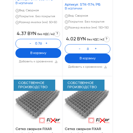
В наличии
Артикул: STK-1174/РБ
В наличии
Вид: Сварная
Вид: Сварная
Покрытие: Без покрытия
Покрытие: Без покрытия
Размер ячейки (мм): 50×50
Размер ячейки (мм): 150×150
4.37 BYN
?
без НДС/м2
4.02 BYN
?
без НДС/м2
-
+
-
+
В корзину
В корзину
Добавить к сравнению
Добавить к сравнению
СОБСТВЕННОЕ
СОБСТВЕННОЕ
ПРОИЗВОДСТВО
ПРОИЗВОДСТВО
Сетка сварная FIXAR
Сетка сварная FIXAR