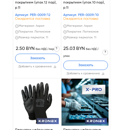
покрытием (упак.12 пар),
покрытием (упак.10 пар),
р.11
р.11
Артикул: PER-0009/12
Артикул: PER-0009/10
Ожидается поставка
Ожидается поставка
Материал: Акрил
Материал: Акрил
Покрытие: Латексное
Покрытие: Латексное
Размер перчаток: 11
Размер перчаток: 11
2.50 BYN
25.03 BYN
?
без НДС/пар
без НДС/
?
упак
Заказать
Заказать
Добавить к сравнению
Добавить к сравнению