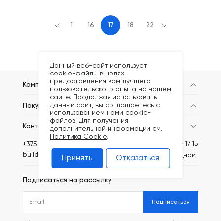
1
16
17
18
22
Данный веб-сайт использует
cookie-файлы в целях
предоставления вам лучшего
Компания
пользовательского опыта на нашем
сайте. Продолжая использовать
данный сайт, вы соглашаетесь с
Покупателям
использованием нами cookie-
файлов. Для получения
Контакты
дополнительной информации см.
Политика Cookie
.
Пн-Пт: 8:30 - 17:15
+375 (44) 749-20-73
build@kronex-company.by
Сб-вс: выходной
Принять
Отказаться
Подписаться на рассылку
Подписаться