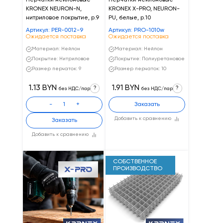
Перчатки нейлоновые
Перчатки нейлоновые
KRONEX NEURON-N,
KRONEX X-PRO, NEURON-
нитриловое покрытие, р.9
PU, белые, р.10
Артикул: PER-0012-9
Артикул: PRO-1010w
Ожидается поставка
Ожидается поставка
Материал: Нейлон
Материал: Нейлон
Покрытие: Нитриловое
Покрытие: Полиуретановое
Размер перчаток: 9
Размер перчаток: 10
1.13 BYN
1.91 BYN
?
?
без НДС/пар
без НДС/пар
-
+
Заказать
Добавить к сравнению
Заказать
Добавить к сравнению
СОБСТВЕННОЕ
ПРОИЗВОДСТВО