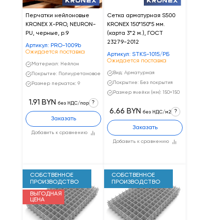
Перчатки нейлоновые
Сетка арматурная S500
KRONEX X-PRO, NEURON-
KRONEX 150*150*5 мм.
PU, черные, р.9
(карта 3*2 м.), ГОСТ
23279-2012
Артикул: PRO-1009b
Ожидается поставка
Артикул: STKS-1015/РБ
Ожидается поставка
Материал: Нейлон
Вид: Арматурная
Покрытие: Полиуретановое
Покрытие: Без покрытия
Размер перчаток: 9
Размер ячейки (мм): 150×150
1.91 BYN
?
без НДС/пар
6.66 BYN
?
без НДС/м2
Заказать
Заказать
Добавить к сравнению
Добавить к сравнению
СОБСТВЕННОЕ
СОБСТВЕННОЕ
ПРОИЗВОДСТВО
ПРОИЗВОДСТВО
ВЫГОДНАЯ
ЦЕНА