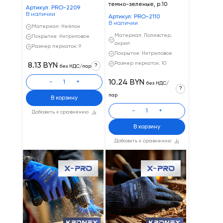
темно-зеленые, р.10
Артикул: PRO-2209
В наличии
Артикул: PRO-2110
В наличии
Материал: Нейлон
Материал: Полиэстер,
Покрытие: Нитриловое
акрил
Размер перчаток: 9
Покрытие: Нитриловое
Размер перчаток: 10
8.13 BYN
?
без НДС/пар
10.24 BYN
-
+
без НДС/
?
пар
В корзину
-
+
Добавить к сравнению
В корзину
Добавить к сравнению