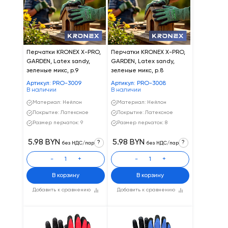
Перчатки KRONEX X-PRO,
Перчатки KRONEX X-PRO,
GARDEN, Latex sandy,
GARDEN, Latex sandy,
зеленые микс, р.9
зеленые микс, р.8
Артикул: PRO-3009
Артикул: PRO-3008
В наличии
В наличии
Материал: Нейлон
Материал: Нейлон
Покрытие: Латексное
Покрытие: Латексное
Размер перчаток: 9
Размер перчаток: 8
5.98 BYN
5.98 BYN
?
?
без НДС/пар
без НДС/пар
-
+
-
+
В корзину
В корзину
Добавить к сравнению
Добавить к сравнению