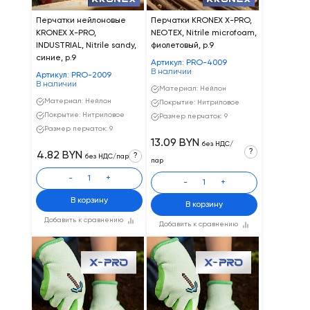
Перчатки нейлоновые
Перчатки KRONEX X-PRO,
KRONEX X-PRO,
NEOTEX, Nitrile microfoam,
INDUSTRIAL, Nitrile sandy,
фиолетовый, р.9
синие, р.9
Артикул: PRO-4009
В наличии
Артикул: PRO-2009
В наличии
Материал: Нейлон
Материал: Нейлон
Покрытие: Нитриловое
Покрытие: Нитриловое
Размер перчаток: 9
Размер перчаток: 9
13.09 BYN
без НДС/
?
4.82 BYN
?
без НДС/пар
пар
-
+
-
+
В корзину
В корзину
Добавить к сравнению
Добавить к сравнению