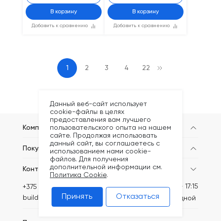
В корзину
В корзину
Добавить к сравнению
Добавить к сравнению
1
2
3
4
22
Данный веб-сайт использует
cookie-файлы в целях
предоставления вам лучшего
пользовательского опыта на нашем
Компания
сайте. Продолжая использовать
данный сайт, вы соглашаетесь с
Покупателям
использованием нами cookie-
файлов. Для получения
дополнительной информации см.
Контакты
Политика Cookie
.
Пн-Пт: 8:30 - 17:15
+375 (44) 749-20-73
Принять
Отказаться
build@kronex-company.by
Сб-вс: выходной