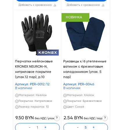
Добавить к сравнению
Добавить к сравнению
НОВИНКА
Перчатки нейлоновые
Рукавицы х/б утепленные
KRONEX NEURON-N,
ватином с брезентовым
нитриловое покрытие
наладонником (упак. 5
(упак.12 пар), р.10
пар)
Артикул: PER-0012/12
Артикул: PER-0046
В наличии
В наличии
Материал: Нейлон
Материал: Хлопок
Покрытие: Нитриловое
Покрытие: Брезентовое
Размер перчаток: 10
Цвет: Синий
9.50 BYN
2.54 BYN
?
?
без НДС/упак
без НДС/пар
-
+
-
+