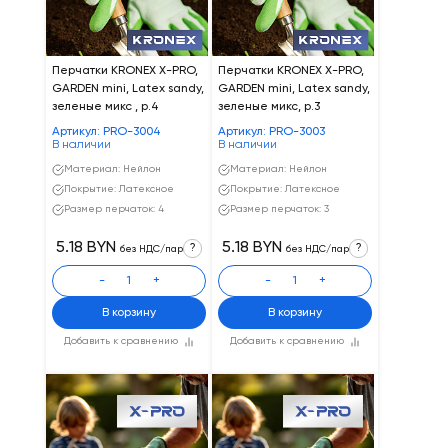
Перчатки KRONEX X-PRO,
Перчатки KRONEX X-PRO,
GARDEN mini, Latex sandy,
GARDEN mini, Latex sandy,
зеленые микс , р.4
зеленые микс, р.3
Артикул: PRO-3004
Артикул: PRO-3003
В наличии
В наличии
Материал: Нейлон
Материал: Нейлон
Покрытие: Латексное
Покрытие: Латексное
Размер перчаток: 4
Размер перчаток: 3
5.18 BYN
5.18 BYN
?
?
без НДС/пар
без НДС/пар
-
+
-
+
В корзину
В корзину
Добавить к сравнению
Добавить к сравнению