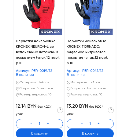
Перчатки нейлоновые
Перчатки нейлоновые
KRONEX NEURON-L со
KRONEX TORNADO,
вспененным латексным
рифленое нитриловое
покрытием (упак.12 пар),
покрытие (упак.12 пар),
р.10
р.10
Артикул: PER-0019/12
Артикул: PER-0041/12
В наличии
В наличии
Материал: Нейлон
Материал: Нейлон
Покрытие: Латексное
Покрытие: Нитриловое
Размер перчаток: 10
Размер перчаток: 10
12.14 BYN
13.20 BYN
без НДС/
без НДС/
?
?
упак
упак
-
+
-
+
В корзину
В корзину