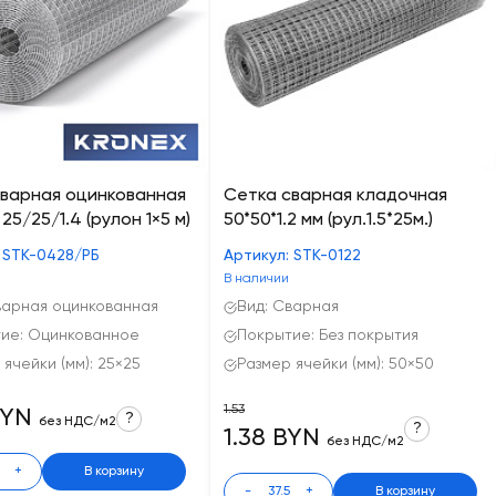
сварная оцинкованная
Сетка сварная кладочная
25/25/1.4 (рулон 1×5 м)
50*50*1.2 мм (рул.1.5*25м.)
 STK-0428/РБ
Артикул: STK-0122
В наличии
варная оцинкованная
Вид: Сварная
ие: Оцинкованное
Покрытие: Без покрытия
 ячейки (мм): 25×25
Размер ячейки (мм): 50×50
1.53
BYN
?
без НДС/м2
?
1.38 BYN
без НДС/м2
+
В корзину
-
+
В корзину