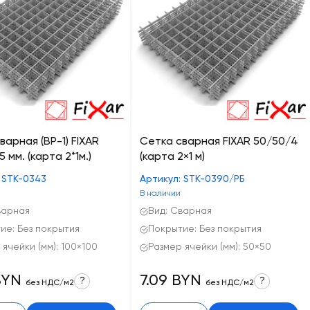
варная (ВР-1) FIXAR
Сетка сварная FIXAR 50/50/4
5 мм. (карта 2*1м.)
(карта 2×1 м)
 STK-0343
Артикул: STK-0390/РБ
В наличии
варная
Вид: Сварная
ие: Без покрытия
Покрытие: Без покрытия
 ячейки (мм): 100×100
Размер ячейки (мм): 50×50
BYN
7.09 BYN
?
?
без НДС/м2
без НДС/м2