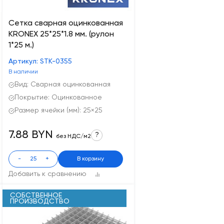
Сетка сварная оцинкованная
KRONEX 25*25*1.8 мм. (рулон
1*25 м.)
Артикул: STK-0355
В наличии
Вид: Сварная оцинкованная
Покрытие: Оцинкованное
Размер ячейки (мм): 25×25
7.88 BYN
?
без НДС/м2
-
+
В корзину
Добавить к сравнению
СОБСТВЕННОЕ
ПРОИЗВОДСТВО