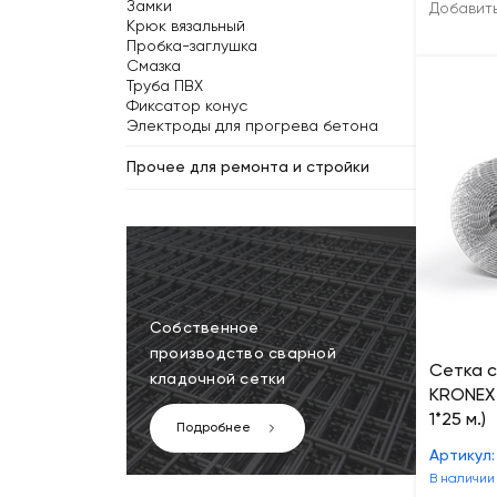
Замки
Добавит
Крюк вязальный
Пробка-заглушка
Смазка
Труба ПВХ
Фиксатор конус
Электроды для прогрева бетона
Прочее для ремонта и стройки
Собственное
производство сварной
Сетка 
кладочной сетки
KRONEX 
1*25 м.)
Подробнее
Артикул:
В наличии