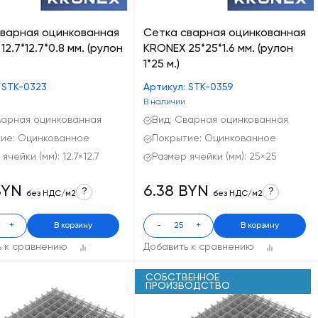
сварная оцинкованная
Сетка сварная оцинкованная
2.7*12.7*0.8 мм. (рулон
KRONEX 25*25*1.6 мм. (рулон
1*25 м.)
 STK-0323
Артикул: STK-0359
В наличии
варная оцинкованная
Вид: Сварная оцинкованная
ие: Оцинкованное
Покрытие: Оцинкованное
ячейки (мм): 12.7×12.7
Размер ячейки (мм): 25×25
BYN
6.38 BYN
?
?
без НДС/м2
без НДС/м2
+
В корзину
-
+
В корзину
ь к сравнению
Добавить к сравнению
СОБСТВЕННОЕ
ПРОИЗВОДСТВО