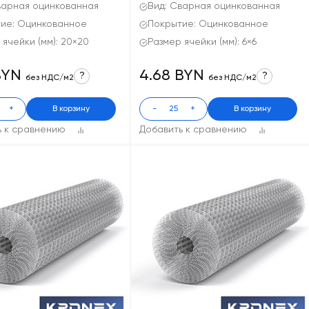
варная оцинкованная
Вид: Сварная оцинкованная
ие: Оцинкованное
Покрытие: Оцинкованное
 ячейки (мм): 20×20
Размер ячейки (мм): 6×6
BYN
4.68 BYN
?
?
без НДС/м2
без НДС/м2
+
В корзину
-
+
В корзину
ь к сравнению
Добавить к сравнению