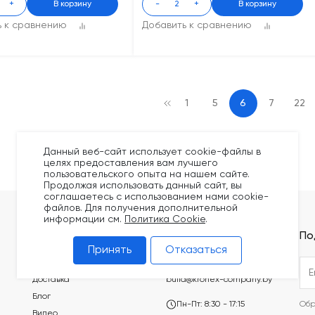
+
В корзину
-
+
В корзину
ь к сравнению
Добавить к сравнению
1
5
6
7
22
Данный веб-сайт использует cookie-файлы в
целях предоставления вам лучшего
пользовательского опыта на нашем сайте.
Продолжая использовать данный сайт, вы
соглашаетесь с использованием нами cookie-
файлов. Для получения дополнительной
информации см.
Политика Cookie
.
Покупателям
Контакты
По
Принять
Отказаться
Оплата
+375 (44) 749-20-73
Доставка
build@kronex-company.by
Блог
Пн-Пт: 8:30 - 17:15
Обр
Видео