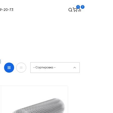
0
0
49-20-73
- Сортировка -