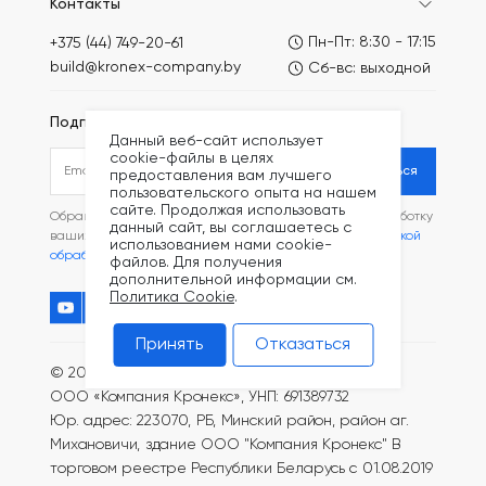
Контакты
Пн-Пт: 8:30 - 17:15
+375 (44) 749-20-61
build@kronex-company.by
Сб-вс: выходной
Подписаться на рассылку
Данный веб-сайт использует
cookie-файлы в целях
Подписаться
предоставления вам лучшего
пользовательского опыта на нашем
сайте. Продолжая использовать
Обращаясь в наш магазин, вы даете согласие на обработку
данный сайт, вы соглашаетесь с
ваших
персональных данных
и соглашаетесь с
Политикой
использованием нами cookie-
обработки файлов Cookie
.
файлов. Для получения
дополнительной информации см.
Политика Cookie
.
Принять
Отказаться
© 2005—2026 Все права защищены.
ООО «Компания Кронекс», УНП: 691389732
Юр. адрес: 223070, РБ, Минский район, район аг.
Михановичи, здание ООО "Компания Кронекс"
В
торговом реестре Республики Беларусь с 01.08.2019