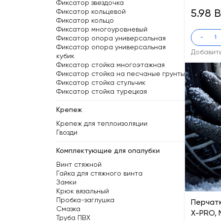
Фиксатор звездочка
Фиксатор кольцевой
5.98 
Фиксатор кольцо
Фиксатор многоуровневый
-
Фиксатор опора универсальная
Фиксатор опора универсальная
Добавит
кубик
Фиксатор стойка многоэтажная
Фиксатор стойка на песчаные грунты
Фиксатор стойка стульчик
Фиксатор стойка турецкая
Крепеж
Крепеж для теплоизоляции
Гвозди
Комплектующие для опалубки
Винт стяжной
Гайка для стяжного винта
Замки
Крюк вязальный
Пробка-заглушка
Перчат
Смазка
X-PRO, 
Труба ПВХ