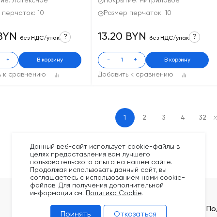
ие: Латексное
Покрытие: Нитриловое
 перчаток: 10
Размер перчаток: 10
 BYN
13.20 BYN
?
?
без НДС/упак
без НДС/упак
+
В корзину
-
+
В корзину
ь к сравнению
Добавить к сравнению
1
2
3
4
32
Данный веб-сайт использует cookie-файлы в
целях предоставления вам лучшего
пользовательского опыта на нашем сайте.
Продолжая использовать данный сайт, вы
соглашаетесь с использованием нами cookie-
файлов. Для получения дополнительной
информации см.
Политика Cookie
.
Покупателям
Контакты
По
Принять
Отказаться