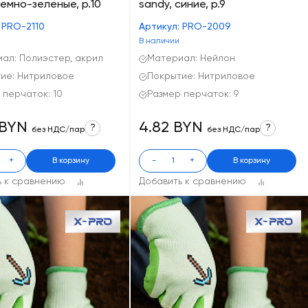
темно-зеленые, р.10
sandy, синие, р.9
 PRO-2110
Артикул: PRO-2009
В наличии
ал: Полиэстер, акрил
Материал: Нейлон
ие: Нитриловое
Покрытие: Нитриловое
 перчаток: 10
Размер перчаток: 9
 BYN
4.82 BYN
?
?
без НДС/пар
без НДС/пар
+
В корзину
-
+
В корзину
ь к сравнению
Добавить к сравнению