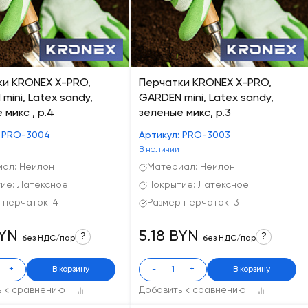
ки KRONEX X-PRO,
Перчатки KRONEX X-PRO,
mini, Latex sandy,
GARDEN mini, Latex sandy,
 микс , р.4
зеленые микс, р.3
: PRO-3004
Артикул: PRO-3003
В наличии
ал: Нейлон
Материал: Нейлон
ие: Латексное
Покрытие: Латексное
 перчаток: 4
Размер перчаток: 3
BYN
5.18 BYN
?
?
без НДС/пар
без НДС/пар
+
В корзину
-
+
В корзину
ь к сравнению
Добавить к сравнению