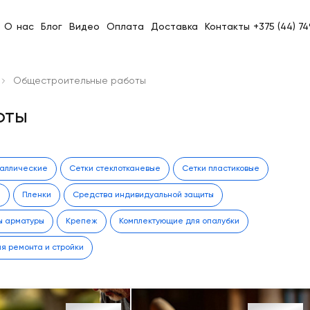
О нас
Блог
Видео
Оплата
Доставка
Контакты
+375 (44) 7
Общестроительные работы
оты
таллические
Сетки стеклотканевые
Сетки пластиковые
а
Пленки
Средства индивидуальной защиты
ы арматуры
Крепеж
Комплектующие для опалубки
я ремонта и стройки