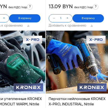
BYN
13.09 BYN
?
?
без НДС/пар
без НДС/пар
+
В корзину
-
+
В корзину
ь к сравнению
Добавить к сравнению
ки утепленные KRONEX
Перчатки нейлоновые KRONEX
MONOLIT WARM, Nitrile
X-PRO, INDUSTRIAL, Nitrile