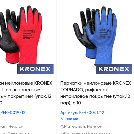
ки нейлоновые KRONEX
Перчатки нейлоновые KRONEX
-L со вспененным
TORNADO, рифленое
ым покрытием (упак.12
нитриловое покрытие (упак.12
10
пар), р.10
 PER-0019/12
Артикул: PER-0041/12
В наличии
ал: Нейлон
Материал: Нейлон