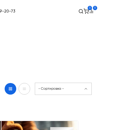
0
0
49-20-73
- Сортировка -