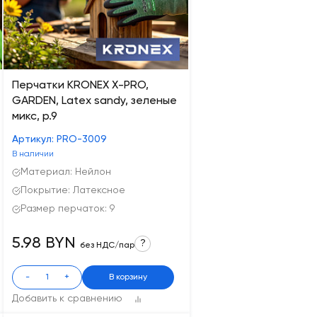
Перчатки KRONEX X-PRO,
GARDEN, Latex sandy, зеленые
микс, р.9
Артикул: PRO-3009
В наличии
Материал: Нейлон
Покрытие: Латексное
Размер перчаток: 9
5.98 BYN
?
без НДС/пар
-
+
В корзину
Добавить к сравнению