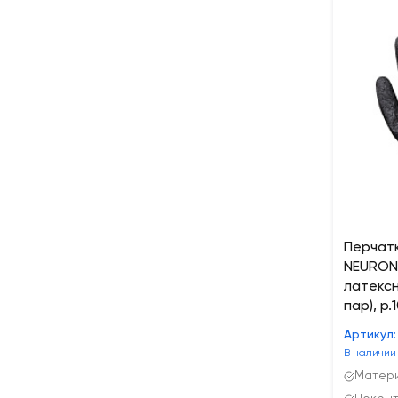
Перчат
NEURON
латексн
пар), р.
Артикул:
В наличии
Матери