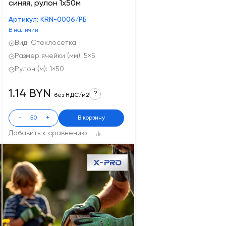
синяя, рулон 1х50м
Артикул: KRN-0006/PБ
В наличии
Вид: Стеклосетка
Размер ячейки (мм): 5×5
Рулон (м): 1×50
1.14 BYN
?
без НДС/м2
-
+
В корзину
Добавить к сравнению