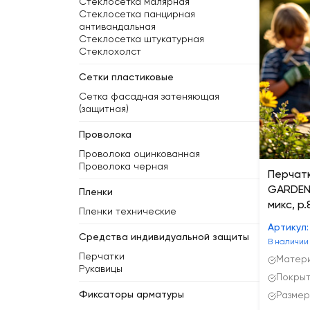
Стеклосетка малярная
Стеклосетка панцирная
антивандальная
Стеклосетка штукатурная
Стеклохолст
Сетки пластиковые
Сетка фасадная затеняющая
(защитная)
Проволока
Проволока оцинкованная
Проволока черная
Перчат
GARDEN,
Пленки
микс, р.
Пленки технические
Артикул
Средства индивидуальной защиты
В наличии
Перчатки
Матери
Рукавицы
Покрыт
Фиксаторы арматуры
Размер