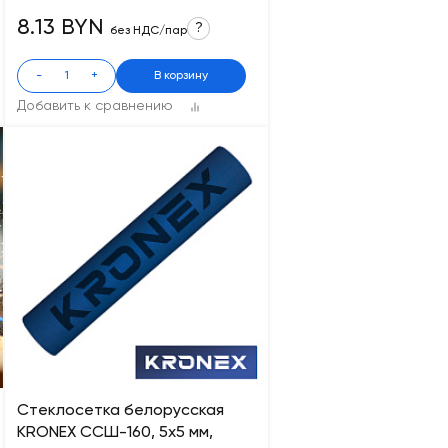
8.13 BYN
?
без НДС/пар
-
+
В корзину
Добавить к сравнению
Стеклосетка белорусская
KRONEX CCШ-160, 5х5 мм,