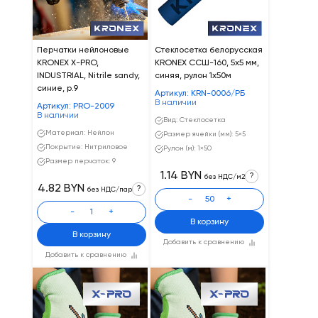
Перчатки нейлоновые
Стеклосетка белорусская
KRONEX X-PRO,
KRONEX CCШ-160, 5х5 мм,
INDUSTRIAL, Nitrile sandy,
синяя, рулон 1х50м
синие, р.9
Артикул: KRN-0006/PБ
В наличии
Артикул: PRO-2009
В наличии
Вид: Стеклосетка
Материал: Нейлон
Размер ячейки (мм): 5×5
Покрытие: Нитриловое
Рулон (м): 1×50
Размер перчаток: 9
1.14 BYN
?
без НДС/м2
4.82 BYN
?
без НДС/пар
-
+
-
+
В корзину
В корзину
Добавить к сравнению
Добавить к сравнению