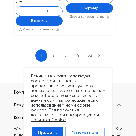
упак
В корзину
-
+
Добавить к сравнению
В корзину
Добавить к сравнению
1
2
3
4
32
Данный веб-сайт использует
cookie-файлы в целях
предоставления вам лучшего
пользовательского опыта на нашем
Компания
сайте. Продолжая использовать
данный сайт, вы соглашаетесь с
Покупателям
использованием нами cookie-
файлов. Для получения
дополнительной информации см.
Контакты
Политика Cookie
.
Пн-Пт: 8:30 - 17:15
+375 (44) 749-20-73
Принять
Отказаться
build@kronex-company.by
Сб-вс: выходной