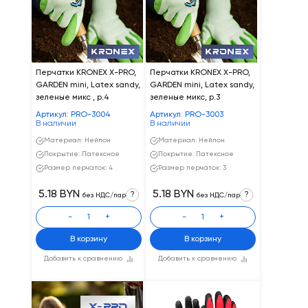
Перчатки KRONEX X-PRO,
Перчатки KRONEX X-PRO,
GARDEN mini, Latex sandy,
GARDEN mini, Latex sandy,
зеленые микс , р.4
зеленые микс, р.3
Артикул: PRO-3004
Артикул: PRO-3003
В наличии
В наличии
Материал: Нейлон
Материал: Нейлон
Покрытие: Латексное
Покрытие: Латексное
Размер перчаток: 4
Размер перчаток: 3
5.18 BYN
5.18 BYN
?
?
без НДС/пар
без НДС/пар
-
+
-
+
В корзину
В корзину
Добавить к сравнению
Добавить к сравнению