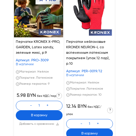
Перчатки KRONEX X-PRO,
Перчатки нейлоновые
GARDEN, Latex sandy,
KRONEX NEURON-L со
зеленые микс, р.9
вспененным латексным
покрытием (упак.12 пар),
Артикул: PRO-3009
р.10
В наличии
Артикул: PER-0019/12
Материал: Нейлон
В наличии
Покрытие: Латексное
Материал: Нейлон
Размер перчаток: 9
Покрытие: Латексное
5.98 BYN
Размер перчаток: 10
?
без НДС/пар
-
+
12.14 BYN
без НДС/
?
упак
В корзину
-
+
Добавить к сравнению
В корзину