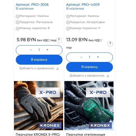
Артикул: PRO-3008
Артикул: PRO-4009
В наличии
В наличии
Материал: Нейлон
Материал: Нейлон
Покрытие: Латексное
Покрытие: Нитриловое
Размер перчаток: 8
Размер перчаток: 9
5.98 BYN
13.09 BYN
?
без НДС/пар
без НДС/
?
пар
-
+
-
+
В корзину
В корзину
Добавить к сравнению
Добавить к сравнению
Перчатки KRONEX X-PRO,
Перчатки утепленные