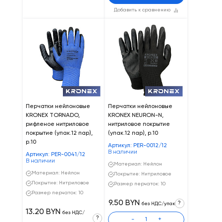
Добавить к сравнению
Перчатки нейлоновые
Перчатки нейлоновые
KRONEX TORNADO,
KRONEX NEURON-N,
рифленое нитриловое
нитриловое покрытие
покрытие (упак.12 пар),
(упак.12 пар), р.10
р.10
Артикул: PER-0012/12
В наличии
Артикул: PER-0041/12
В наличии
Материал: Нейлон
Материал: Нейлон
Покрытие: Нитриловое
Покрытие: Нитриловое
Размер перчаток: 10
Размер перчаток: 10
9.50 BYN
?
без НДС/упак
13.20 BYN
без НДС/
?
-
+