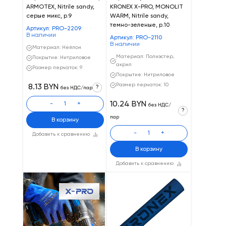
ARMOTEX, Nitrile sandy,
KRONEX X-PRO, MONOLIT
серые микс, р.9
WARM, Nitrile sandy,
темно-зеленые, р.10
Артикул: PRO-2209
В наличии
Артикул: PRO-2110
В наличии
Материал: Нейлон
Материал: Полиэстер,
Покрытие: Нитриловое
акрил
Размер перчаток: 9
Покрытие: Нитриловое
Размер перчаток: 10
8.13 BYN
?
без НДС/пар
10.24 BYN
-
+
без НДС/
?
пар
В корзину
-
+
Добавить к сравнению
В корзину
Добавить к сравнению