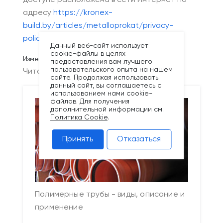
доступе расположена в сети Интернет по
адресу
https://kronex-
build.by/articles/metalloprokat/privacy-
policy/
.
Данный веб-сайт использует
cookie-файлы в целях
Измененно: 05.04.2024 15:46:49
предоставления вам лучшего
пользовательского опыта на нашем
Читайте также
сайте. Продолжая использовать
данный сайт, вы соглашаетесь с
использованием нами cookie-
файлов. Для получения
дополнительной информации см.
Политика Cookie
.
Принять
Отказаться
Полимерные трубы - виды, описание и
применение