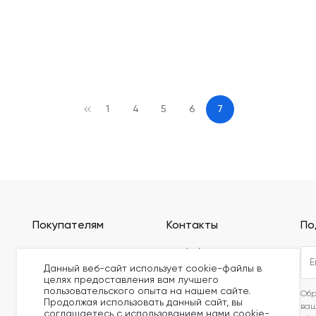
1
4
5
6
7
Покупателям
Контакты
По
Оплата
+375 (44) 749-20-73
Данный веб-сайт использует cookie-файлы в
Доставка
build@kronex-company.by
целях предоставления вам лучшего
Блог
пользовательского опыта на нашем сайте.
Пн-Пт: 8:30 - 17:15
Обр
Продолжая использовать данный сайт, вы
Видео
ва
Сб-вс: выходной
соглашаетесь с использованием нами cookie-