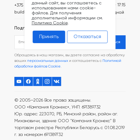
данный сайт, вы соглашаетесь с
Пн-Пт: 8:30 - 17:15
+375 (44) 749-20-71
использованием нами cookie-
build@kronex-company.by
Сб-вс: выходной
файлов. Для получения
дополнительной информации см.
Политика Cookie
.
Подписаться на рассылку
Принять
Отказаться
Подписаться
Обращаясь в наш магазин, вы даете согласие на обработку
ваших
персональных данных
и соглашаетесь с
Политикой
обработки файлов Cookie
.
© 2005—2026 Все права защищены.
ООО «Компания Кронекс», УНП: 691389732
Юр. адрес: 223070, РБ, Минский район, район аг.
Михановичи, здание ООО "Компания Кронекс"
В
торговом реестре Республики Беларусь с 01.08.2019
г. за номером 691389732