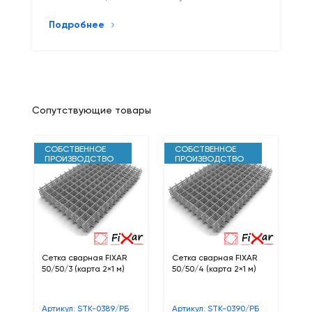
Подробнее
Сопутствующие товары
СОБСТВЕННОЕ
СОБСТВЕННОЕ
С
ПРОИЗВОДСТВО
ПРОИЗВОДСТВО
П
Сетка сварная FIXAR
Сетка сварная FIXAR
Се
50/50/3 (карта 2×1 м)
50/50/4 (карта 2×1 м)
20
ис
20
Артикул: STK-0389/РБ
Артикул: STK-0390/РБ
Ар