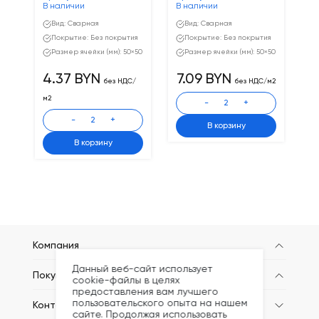
В наличии
В наличии
Ож
Вид: Сварная
Вид: Сварная
Покрытие: Без покрытия
Покрытие: Без покрытия
Размер ячейки (мм): 50×50
Размер ячейки (мм): 50×50
4.37 BYN
7.09 BYN
без НДС/
без НДС/м2
3
м2
-
+
-
+
В корзину
В корзину
Компания
Данный веб-сайт использует
Покупателям
cookie-файлы в целях
предоставления вам лучшего
пользовательского опыта на нашем
Контакты
сайте. Продолжая использовать