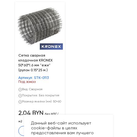
Сетка сварная
кладочная KRONEX
50*60*1.6 мм "ежи"
(рулон 0.15*25 м.)
Артикул: STK-0113
Под заказ
Вид: Сварная
Покрытие: Без покрытия
Размер ячейки (мм): 50×60
2.04 BYN
без НДС/
м2
Данный веб-сайт использует
cookie-файлы в целях
Заказать
предоставления вам лучшего