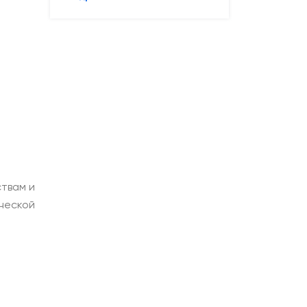
твам и
ческой