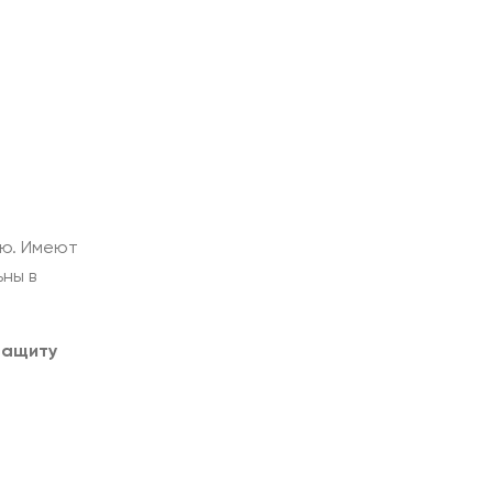
ью. Имеют
ны в
защиту