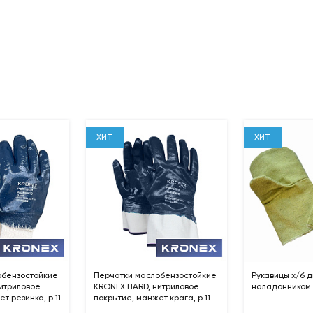
ХИТ
ХИТ
обензостойкие
Перчатки маслобензостойкие
Рукавицы х/б д
итриловое
KRONEX HARD, нитриловое
наладонником (
т резинка, р.11
покрытие, манжет крага, р.11