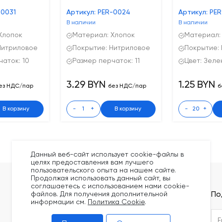
-0031
Артикул: PER-0024
Артикул: PE
В наличии
В наличии
Хлопок
Материал: Хлопок
Материал:
Нитриловое
Покрытие: Нитриловое
Покрытие: 
аток: 10
Размер перчаток: 11
Цвет: Зеле
3.29 BYN
1.25 BYN
ез НДС/пар
без НДС/пар
б
В корзину
-
+
В корзину
-
+
Данный веб-сайт использует cookie-файлы в
целях предоставления вам лучшего
пользовательского опыта на нашем сайте.
Продолжая использовать данный сайт, вы
соглашаетесь с использованием нами cookie-
Покупателям
Контакты
По
файлов. Для получения дополнительной
информации см.
Политика Cookie
.
Оплата
+375 (44) 789-62-08