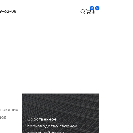
0
0
89-62-08
чивающих
дов
Собственное
производство сварной