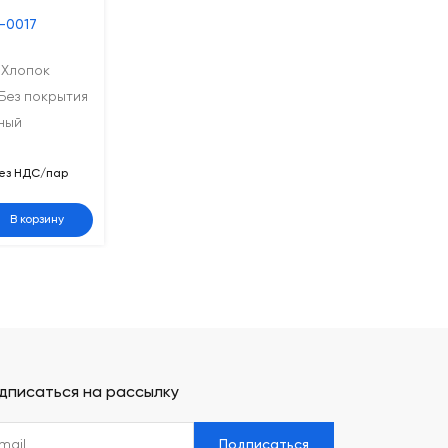
R-0017
 Хлопок
Без покрытия
ный
ез НДС/пар
В корзину
дписаться на рассылку
Подписаться