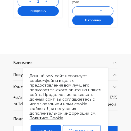
-
+
упак
НД
В корзину
-
+
В корзину
Компания
Покупателям
Данный веб-сайт использует
cookie-файлы в целях
предоставления вам лучшего
Контакты
пользовательского опыта на нашем
сайте. Продолжая использовать
Пн-Пт: 8:30 - 17:15
+375 (44) 749-20-67
данный сайт, вы соглашаетесь с
использованием нами cookie-
build@kronex-company.by
Сб-вс: выходной
файлов. Для получения
дополнительной информации см.
Политика Cookie
.
Подписаться на рассылку
Принять
Отказаться