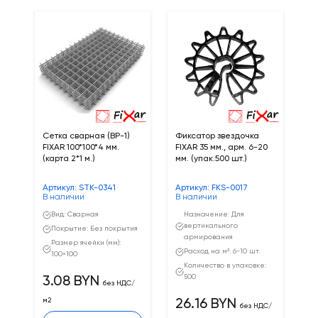
Сетка сварная (ВР-1)
Фиксатор звездочка
Фи
FIXAR 100*100*4 мм.
FIXAR 35 мм., арм. 6-20
50
(карта 2*1 м.)
мм. (упак.500 шт.)
4-
Артикул: STK-0341
Артикул: FKS-0017
Ар
В наличии
В наличии
В 
Вид: Сварная
Назначение: Для
вертикального
Покрытие: Без покрытия
армирования
Размер ячейки (мм):
Расход на м²: 6-10 шт.
100×100
Количество в упаковке:
500
3.08 BYN
без НДС/
м2
26.16 BYN
3
без НДС/