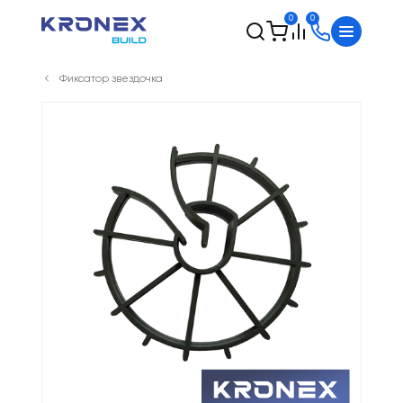
0
0
Фиксатор звездочка