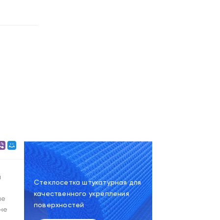
й
Стеклосетка штукатурная для
качественного укрепления
не
поверхностей
не