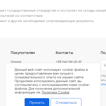
ует государственным стандартам и поступает на склады наше
пытаний на соответствие.
икат и другие необходимые сопровождающие документы.
Покупателям
Контакты
По
Оплата
+375 (44) 749-20-57
Доставка
build@kronex-company.by
Данный веб-сайт использует cookie-файлы в
целях предоставления вам лучшего
Блог
Пн-Пт: 8:30 - 17:15
Обр
пользовательского опыта на нашем сайте.
Видео
ва
Продолжая использовать данный сайт, вы
Сб-вс: выходной
обр
соглашаетесь с использованием нами cookie-
Сертификаты
файлов. Для получения дополнительной
информации см.
Политика Cookie
.
Принять
Отказаться