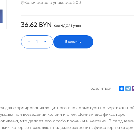
Количество в упаковке: 500
36.62 BYN
без НДС/ 1 упак
-
+
В корзину
Поделиться
тся для формирования защитного слоя арматуры на вертикально
укциях при возведении колонн и стен. Данный вид фиксатора
опилена, что делает его особо прочным и жестким. В сердцеви
пки», которые позволяют надежно закрепить фиксатор на стерж