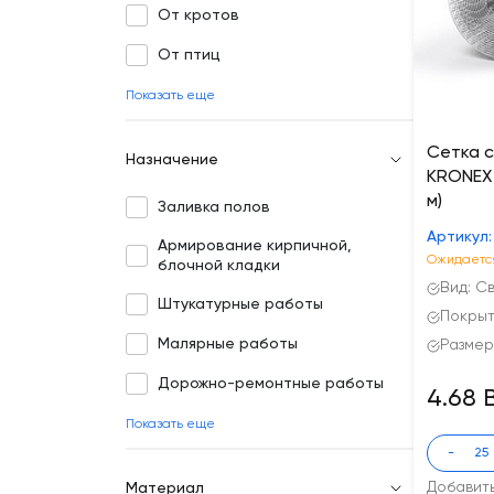
От кротов
От птиц
Показать еще
Сетка 
Назначение
KRONEX 
м)
Заливка полов
Артикул:
Армирование кирпичной,
Ожидается
блочной кладки
Вид: С
Штукатурные работы
Покрыт
Малярные работы
Размер
Дорожно-ремонтные работы
4.68 
Показать еще
-
Добавит
Материал