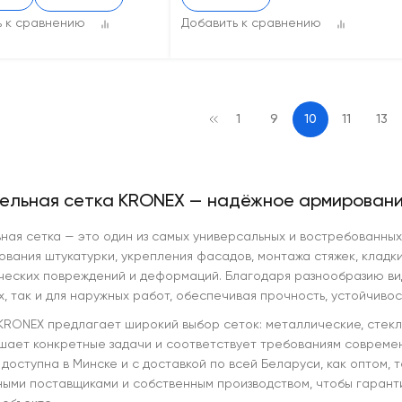
ь к сравнению
Добавить к сравнению
1
9
10
11
13
ельная сетка KRONEX — надёжное армировани
ная сетка — это один из самых универсальных и востребованны
ования штукатурки, укрепления фасадов, монтажа стяжек, кладки
ческих повреждений и деформаций. Благодаря разнообразию вид
, так и для наружных работ, обеспечивая прочность, устойчивос
KRONEX предлагает широкий выбор сеток: металлические, стекл
шает конкретные задачи и соответствует требованиям современ
доступна в Минске и с доставкой по всей Беларуси, как оптом, т
ыми поставщиками и собственным производством, чтобы гарант