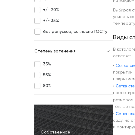
на каждом
+/- 20%
Выбирая с
усилить к
+/- 35%
температу
без допусков, согласно ГОСТу
Виды с
В каталог
Степень затенения
отделке:
35%
•
Сетка св
покрытий. 
55%
покрытием
Сетка ст
80%
•
предотвра
размером 
тёплые по
Сетка пл
•
саду, на 
и монтиру
Собственное