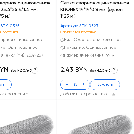
сварная оцинкованная
Сетка сварная оцинкованная
25.4*25.4*1.4 мм.
KRONEX 19*19*0.8 мм. (рулон
*5 м.)
1*25 м.)
 STK-0325
Артикул: STK-0327
 поставка
Ожидается поставка
варная оцинкованная
Вид: Сварная оцинкованная
ие: Оцинкованное
Покрытие: Оцинкованное
ячейки (мм): 25.4×25.4
Размер ячейки (мм): 19×19
BYN
2.43 BYN
?
?
без НДС/м2
без НДС/м2
ать
-
+
Заказать
ь к сравнению
Добавить к сравнению