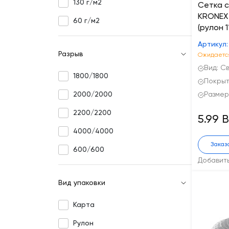
130 г/м2
Сетка 
KRONEX 
60 г/м2
(рулон 1
Артикул:
Разрыв
Ожидается
Вид: С
1800/1800
Покрыт
2000/2000
Размер 
2200/2200
5.99 
4000/4000
Заказ
600/600
Добавит
Вид упаковки
Карта
Рулон