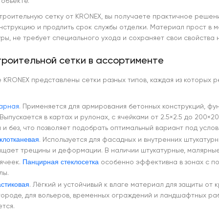
 объекте.
троительную сетку от KRONEX, вы получаете практичное решени
онструкцию и продлить срок службы отделки. Материал прост в м
ры, не требует специального ухода и сохраняет свои свойства 
троительной сетки в ассортименте
е KRONEX представлены сетки разных типов, каждая из которых 
арная
. Применяется для армирования бетонных конструкций, фу
Выпускается в картах и рулонах, с ячейками от 2.5×2.5 до 200×2
 и без, что позволяет подобрать оптимальный вариант под услов
еклотканевая
. Используется для фасадных и внутренних штукатур
щает трещины и деформации. В наличии штукатурные, малярные
Панцирная стеклосетка
ячеек.
особенно эффективна в зонах с по
лы.
астиковая
. Лёгкий и устойчивый к влаге материал для защиты от 
огороде, для вольеров, временных ограждений и ландшафтных раб
ется.