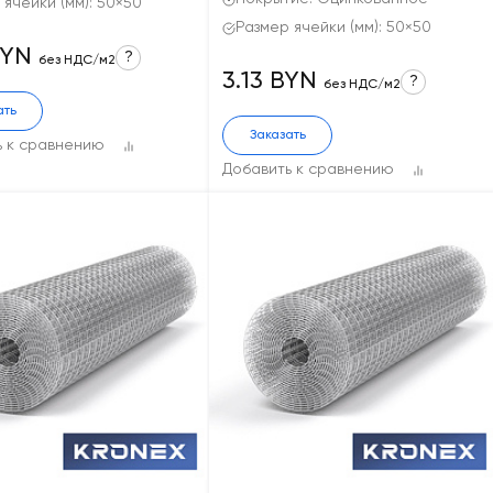
 ячейки (мм): 50×50
Размер ячейки (мм): 50×50
BYN
?
без НДС/м2
3.13 BYN
?
без НДС/м2
ать
Заказать
ь к сравнению
Добавить к сравнению