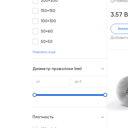
200×200
Размер
150×150
3.57 
100×100
Заказ
50×60
Добавит
50×50
Показать еще
Диаметр проволоки (мм)
Плотность