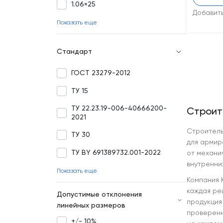
1.06×25
Добавит
Показать еще
Стандарт
ГОСТ 23279-2012
ТУ 15
ТУ 22.23.19-006-40666200-
Строит
2021
Строитель
ТУ 30
для армир
ТУ BY 691389732.001-2022
от механи
внутренних
Показать еще
Компания 
каждая ре
Допустимые отклонения
продукция 
линейных размеров
проверенн
+/- 10%