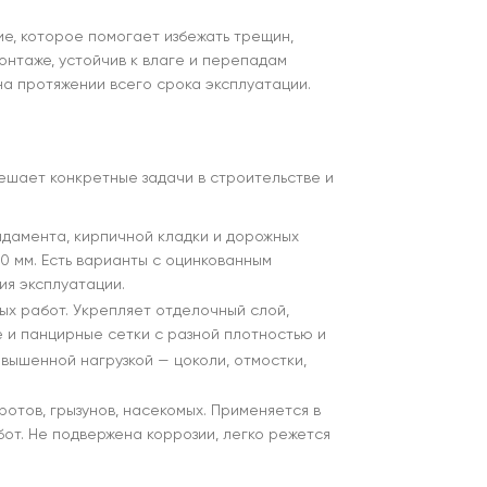
е, которое помогает избежать трещин,
онтаже, устойчив к влаге и перепадам
на протяжении всего срока эксплуатации.
решает конкретные задачи в строительстве и
ндамента, кирпичной кладки и дорожных
00 мм. Есть варианты с оцинкованным
ия эксплуатации.
ных работ. Укрепляет отделочный слой,
 и панцирные сетки с разной плотностью и
вышенной нагрузкой — цоколи, отмостки,
кротов, грызунов, насекомых. Применяется в
от. Не подвержена коррозии, легко режется