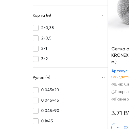
Карта (м)
2×0,38
2×0,5
2×1
Сетка 
KRONEX 1
3×2
м.)
Артикул:
Ожидается
Рулон (м)
Вид: С
0.045×20
Покрыт
Размер 
0.045×45
0.045×90
3.71 
0.1×45
-