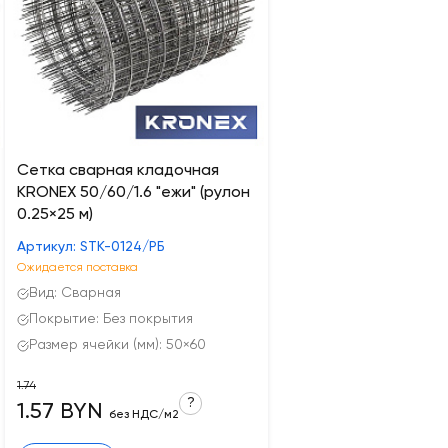
Сетка сварная кладочная
KRONEX 50/60/1.6 "ежи" (рулон
0.25×25 м)
Артикул: STK-0124/РБ
Ожидается поставка
Вид: Сварная
Покрытие: Без покрытия
Размер ячейки (мм): 50×60
1.74
?
1.57 BYN
без НДС/м2