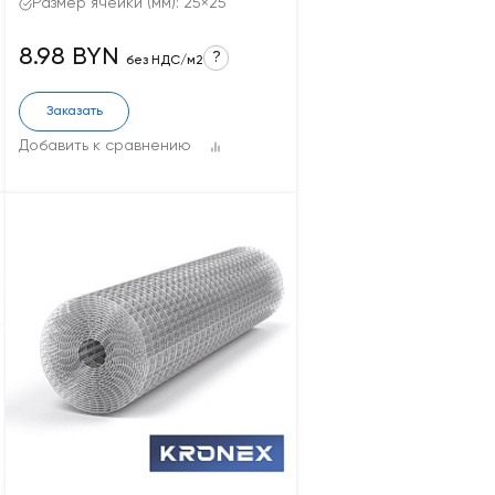
Размер ячейки (мм): 25×25
8.98 BYN
?
без НДС/м2
Заказать
Добавить к сравнению