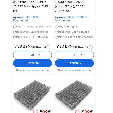
оцинкованная KRONEX
KRONEX 100*100*5 мм.
25*25*1.8 мм. (рулон 1*25
(карта 3*2 м.), ГОСТ
м.)
23279-2012
Артикул: STK-0355
Артикул: STKS-1000/РБ
В наличии
В наличии
Вид: Сварная оцинкованная
Вид: Арматурная
Покрытие: Оцинкованное
Покрытие: Без покрытия
Размер ячейки (мм): 25×25
Размер ячейки (мм): 100×100
7.88 BYN
9.20 BYN
?
?
без НДС/м2
без НДС/м2
-
+
-
+
В корзину
В корзину
Добавить к сравнению
Добавить к сравнению