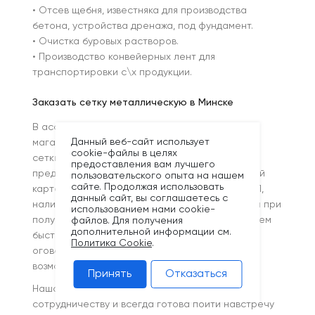
• Отсев щебня, известняка для производства
бетона, устройства дренажа, под фундамент.
• Очистка буровых растворов.
• Производство конвейерных лент для
транспортировки с\х продукции.
Заказать сетку металлическую в Минске
В ассортименте интернет-
Данный веб-сайт использует
магазина Kronex Build представлены сварные
cookie-файлы в целях
сетки различного назначения и размеров. Мы
предоставления вам лучшего
предлагаем любые условия оплаты: банковской
пользовательского опыта на нашем
сайте. Продолжая использовать
картой, безналичным расчётом для юрлиц и ИП,
данный сайт, вы соглашаетесь с
наличными средствами в офисе, на складе или при
использованием нами cookie-
получении товара при отгрузке. Организовываем
файлов. Для получения
дополнительной информации см.
быструю поставку нашей продукции в
Политика Cookie
.
оговоренные сроки во все регионы Беларуси,
возможен самовывоз.
Принять
Отказаться
Наша команда стремится к долгосрочному
сотрудничеству и всегда готова пойти навстречу