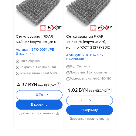
Сетка сварная FIXAR
Сетка сварная FIXAR
50/50/3 (карта 2×0,38 м)
150/150/5 (карта 3×2 м),
исп. по ГОСТ 23279-2012
Артикул: STK-0054/РБ
В наличии
Артикул: STK-1174/РБ
В наличии
Вид: Сварная
Вид: Сварная
Покрытие: Без покрытия
Покрытие: Без покрытия
Размер ячейки (мм): 50×50
Размер ячейки (мм): 150×150
4.37 BYN
?
без НДС/м2
4.02 BYN
?
без НДС/м2
-
+
-
+
В корзину
В корзину
Добавить к сравнению
Добавить к сравнению