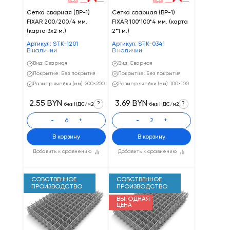
Сетка сварная (ВР-1)
Сетка сварная (ВР-1)
FIXAR 200/200/4 мм.
FIXAR 100*100*4 мм. (карта
(карта 3x2 м.)
2*1 м.)
Артикул: STK-1201
Артикул: STK-0341
В наличии
В наличии
Вид: Сварная
Вид: Сварная
Покрытие: Без покрытия
Покрытие: Без покрытия
Размер ячейки (мм): 200×200
Размер ячейки (мм): 100×100
2.55 BYN
3.69 BYN
?
?
без НДС/м2
без НДС/м2
-
+
-
+
В корзину
В корзину
Добавить к сравнению
Добавить к сравнению
СОБСТВЕННОЕ
СОБСТВЕННОЕ
ПРОИЗВОДСТВО
ПРОИЗВОДСТВО
ВЫГОДНАЯ
ЦЕНА