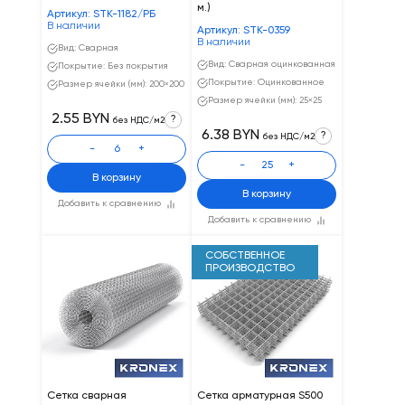
м.)
Артикул: STK-1182/РБ
В наличии
Артикул: STK-0359
В наличии
Вид: Сварная
Вид: Сварная оцинкованная
Покрытие: Без покрытия
Покрытие: Оцинкованное
Размер ячейки (мм): 200×200
Размер ячейки (мм): 25×25
2.55 BYN
?
без НДС/м2
6.38 BYN
?
без НДС/м2
-
+
-
+
В корзину
В корзину
Добавить к сравнению
Добавить к сравнению
СОБСТВЕННОЕ
ПРОИЗВОДСТВО
Сетка сварная
Сетка арматурная S500