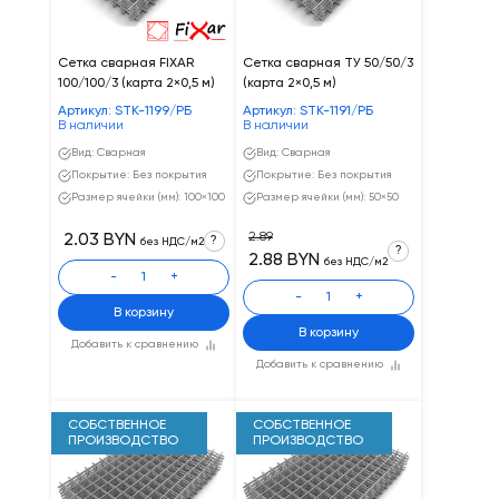
Сетка сварная FIXAR
Сетка сварная ТУ 50/50/3
100/100/3 (карта 2×0,5 м)
(карта 2×0,5 м)
Артикул: STK-1199/РБ
Артикул: STK-1191/РБ
В наличии
В наличии
Вид: Сварная
Вид: Сварная
Покрытие: Без покрытия
Покрытие: Без покрытия
Размер ячейки (мм): 100×100
Размер ячейки (мм): 50×50
2.89
2.03 BYN
?
без НДС/м2
?
2.88 BYN
без НДС/м2
-
+
-
+
В корзину
В корзину
Добавить к сравнению
Добавить к сравнению
СОБСТВЕННОЕ
СОБСТВЕННОЕ
ПРОИЗВОДСТВО
ПРОИЗВОДСТВО