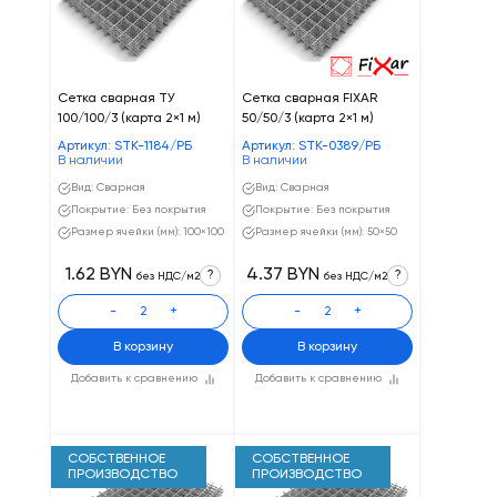
Сетка сварная ТУ
Сетка сварная FIXAR
100/100/3 (карта 2×1 м)
50/50/3 (карта 2×1 м)
Артикул: STK-1184/РБ
Артикул: STK-0389/РБ
В наличии
В наличии
Вид: Сварная
Вид: Сварная
Покрытие: Без покрытия
Покрытие: Без покрытия
Размер ячейки (мм): 100×100
Размер ячейки (мм): 50×50
1.62 BYN
4.37 BYN
?
?
без НДС/м2
без НДС/м2
-
+
-
+
В корзину
В корзину
Добавить к сравнению
Добавить к сравнению
СОБСТВЕННОЕ
СОБСТВЕННОЕ
ПРОИЗВОДСТВО
ПРОИЗВОДСТВО