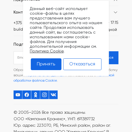
Покупателям
Данный веб-сайт использует
Контакты
cookie-файлы в целях
предоставления вам лучшего
Пн-Пт: 8:30 - 17:15
пользовательского опыта на нашем
+375 (44) 789-62-09
сайте. Продолжая использовать
build@kronex-company.by
Сб-вс: выходной
данный сайт, вы соглашаетесь с
использованием нами cookie-
файлов. Для получения
Подписаться на рассылку
дополнительной информации см.
Политика Cookie
.
Подписаться
Принять
Отказаться
Обращаясь в наш магазин, вы даете согласие на обработку
ваших
персональных данных
и соглашаетесь с
Политикой
обработки файлов Cookie
.
© 2005—2026 Все права защищены.
ООО «Компания Кронекс», УНП: 691389732
Юр. адрес: 223070, РБ, Минский район, район аг.