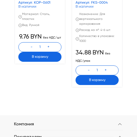
Ар
Артикул: КОР-0601
Артикул: FKS-0004
В 
В наличии
В наличии
Материал: Сталь,
Назначение: Для
пластик
вертикального
армирования
Вид: Ручной
Расход на м²: 4-6 шт.
1
9.76 BYN
Количество в упаковке:
без НДС/шт
уп
1000
-
+
34.88 BYN
без
В корзину
НДС/упак
-
+
В корзину
Компания