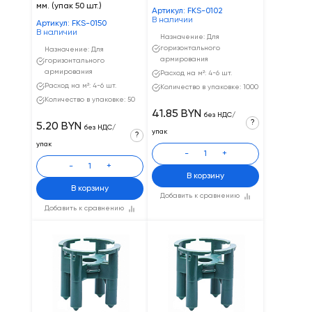
мм. (упак 50 шт.)
Артикул: FKS-0102
В наличии
Артикул: FKS-0150
В наличии
Назначение: Для
горизонтального
Назначение: Для
армирования
горизонтального
армирования
Расход на м²: 4-6 шт.
Расход на м²: 4-6 шт.
Количество в упаковке: 1000
Количество в упаковке: 50
41.85 BYN
без НДС/
?
5.20 BYN
без НДС/
упак
?
упак
-
+
-
+
В корзину
В корзину
Добавить к сравнению
Добавить к сравнению