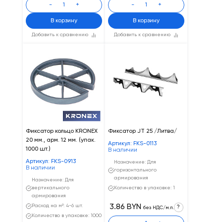
-
+
-
+
В корзину
В корзину
Добавить к сравнению
Добавить к сравнению
Фиксатор кольцо KRONEX
Фиксатор JТ 25 /Литва/
20 мм., арм. 12 мм. (упак.
Артикул: FKS-0113
1000 шт.)
В наличии
Артикул: FKS-0913
Назначение: Для
В наличии
горизонтального
армирования
Назначение: Для
вертикального
Количество в упаковке: 1
армирования
Расход на м²: 4-6 шт.
3.86 BYN
?
без НДС/м.п.
Количество в упаковке: 1000