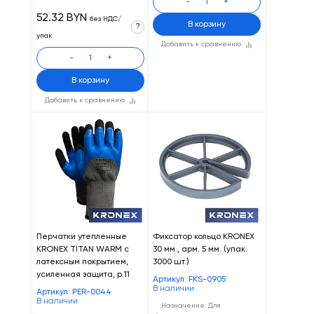
-
+
52.32 BYN
без НДС/
В корзину
?
упак
Добавить к сравнению
-
+
В корзину
Добавить к сравнению
Перчатки утепленные
Фиксатор кольцо KRONEX
KRONEX TITAN WARM с
30 мм., арм. 5 мм. (упак.
латексным покрытием,
3000 шт.)
усиленная защита, р.11
Артикул: FKS-0905
В наличии
Артикул: PER-0044
В наличии
Назначение: Для