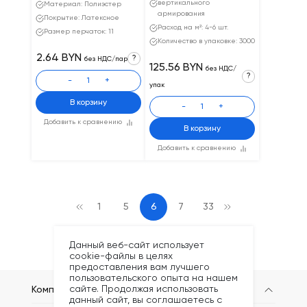
вертикального
Материал: Полиэстер
армирования
Покрытие: Латексное
Расход на м²: 4-6 шт.
Размер перчаток: 11
Количество в упаковке: 3000
2.64 BYN
?
без НДС/пар
125.56 BYN
без НДС/
?
-
+
упак
В корзину
-
+
Добавить к сравнению
В корзину
Добавить к сравнению
1
5
6
7
33
Данный веб-сайт использует
cookie-файлы в целях
предоставления вам лучшего
пользовательского опыта на нашем
сайте. Продолжая использовать
Компания
данный сайт, вы соглашаетесь с