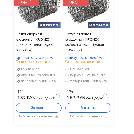
ЦЕНА
ЦЕНА
Сетка сварная
Сетка сварная
кладочная KRONEX
кладочная KRONEX
50/60/1.6 "ежи" (рулон
50/60/1.6 "ежи" (рулон
0.25×25 м)
0.35×25 м)
Артикул: STK-0124/РБ
Артикул: STK-0125/РБ
Ожидается поставка
Ожидается поставка
Вид: Сварная
Вид: Сварная
Покрытие: Без покрытия
Покрытие: Без покрытия
Размер ячейки (мм): 50×60
Размер ячейки (мм): 50×60
1.74
1.74
?
?
1.57 BYN
1.57 BYN
без НДС/м2
без НДС/м2
Заказать
Заказать
Добавить к сравнению
Добавить к сравнению