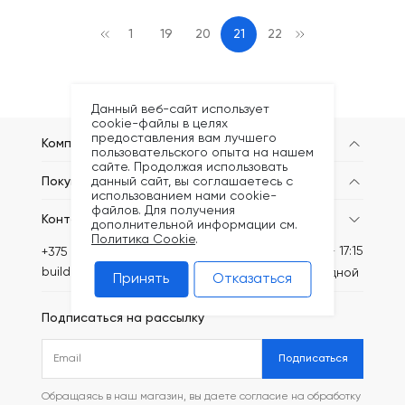
1
19
20
21
22
Данный веб-сайт использует
cookie-файлы в целях
предоставления вам лучшего
Компания
пользовательского опыта на нашем
сайте. Продолжая использовать
данный сайт, вы соглашаетесь с
Покупателям
использованием нами cookie-
файлов. Для получения
Контакты
дополнительной информации см.
Политика Cookie
.
Пн-Пт: 8:30 - 17:15
+375 (44) 749-20-73
build@kronex-company.by
Сб-вс: выходной
Принять
Отказаться
Подписаться на рассылку
Подписаться
Обращаясь в наш магазин, вы даете согласие на обработку