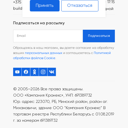
Пн-Пт: 8:30 - 17:15
+375 (44) 749-20-73
Принять
Отказаться
build@kronex-company.by
Сб-вс: выходной
Подписаться на рассылку
Подписаться
Обращаясь в наш магазин, вы даете согласие на обработку
ваших
персональных данных
и соглашаетесь с
Политикой
обработки файлов Cookie
.
© 2005—2026 Все права защищены.
ООО «Компания Кронекс», УНП: 691389732
Юр. адрес: 223070, РБ, Минский район, район аг.
Михановичи, здание ООО "Компания Кронекс"
В
торговом реестре Республики Беларусь с 01.08.2019
г. за номером 691389732