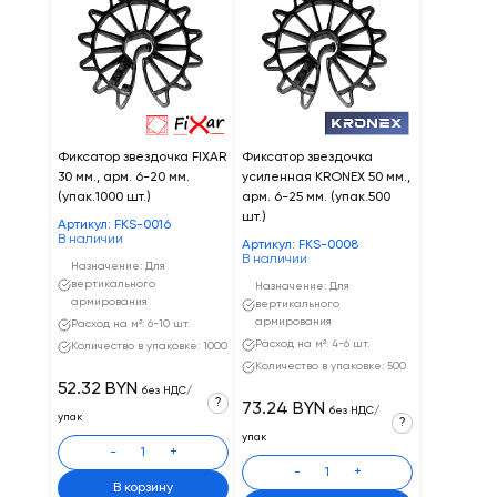
Фиксатор звездочка FIXAR
Фиксатор звездочка
30 мм., арм. 6-20 мм.
усиленная KRONEX 50 мм.,
(упак.1000 шт.)
арм. 6-25 мм. (упак.500
шт.)
Артикул: FKS-0016
В наличии
Артикул: FKS-0008
В наличии
Назначение: Для
вертикального
Назначение: Для
армирования
вертикального
армирования
Расход на м²: 6-10 шт.
Расход на м²: 4-6 шт.
Количество в упаковке: 1000
Количество в упаковке: 500
52.32 BYN
без НДС/
?
73.24 BYN
без НДС/
упак
?
упак
-
+
-
+
В корзину