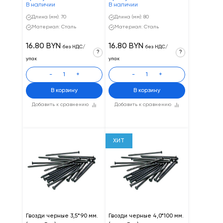
В наличии
В наличии
Длина (мм): 70
Длина (мм): 80
Материал: Сталь
Материал: Сталь
16.80 BYN
16.80 BYN
без НДС/
без НДС/
?
?
упак
упак
-
+
-
+
В корзину
В корзину
Добавить к сравнению
Добавить к сравнению
ХИТ
Гвозди черные 3,5*90 мм.
Гвозди черные 4,0*100 мм.