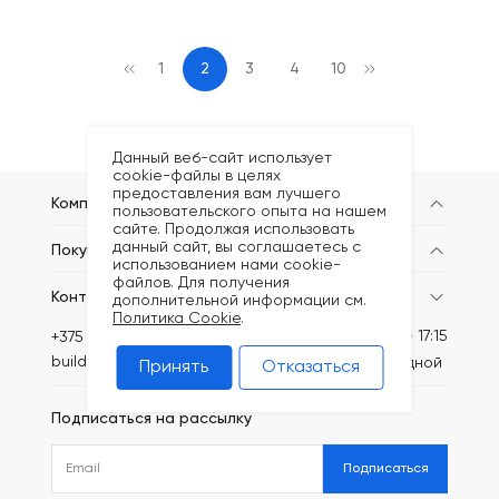
1
2
3
4
10
Данный веб-сайт использует
cookie-файлы в целях
предоставления вам лучшего
Компания
пользовательского опыта на нашем
сайте. Продолжая использовать
данный сайт, вы соглашаетесь с
Покупателям
использованием нами cookie-
файлов. Для получения
Контакты
дополнительной информации см.
Политика Cookie
.
Пн-Пт: 8:30 - 17:15
+375 (44) 749-20-73
build@kronex-company.by
Сб-вс: выходной
Принять
Отказаться
Подписаться на рассылку
Подписаться