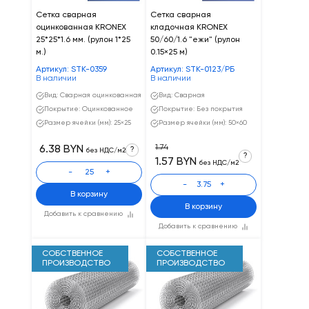
Сетка сварная
Сетка сварная
оцинкованная KRONEX
кладочная KRONEX
25*25*1.6 мм. (рулон 1*25
50/60/1.6 "ежи" (рулон
м.)
0.15×25 м)
Артикул: STK-0359
Артикул: STK-0123/РБ
В наличии
В наличии
Вид: Сварная оцинкованная
Вид: Сварная
Покрытие: Оцинкованное
Покрытие: Без покрытия
Размер ячейки (мм): 25×25
Размер ячейки (мм): 50×60
1.74
6.38 BYN
?
без НДС/м2
?
1.57 BYN
без НДС/м2
-
+
-
+
В корзину
В корзину
Добавить к сравнению
Добавить к сравнению
СОБСТВЕННОЕ
СОБСТВЕННОЕ
ПРОИЗВОДСТВО
ПРОИЗВОДСТВО