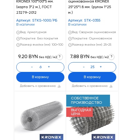
KRONEX 100*100*5 мм.
оцинкованная KRONEX
(карта 3*2 м.), ГОСТ
25*25*1.8 мм. (рулон 1*25
23279-2012
м.)
Артикул: STKS-1000/РБ
Артикул: STK-0355
В наличии
В наличии
Вид: Арматурная
Вид: Сварная оцинкованная
Покрытие: Без покрытия
Покрытие: Оцинкованное
Размер ячейки (мм): 100×100
Размер ячейки (мм): 25×25
9.20 BYN
7.88 BYN
?
?
без НДС/м2
без НДС/м2
-
+
-
+
В корзину
В корзину
Добавить к сравнению
Добавить к сравнению
СОБСТВЕННОЕ
ПРОИЗВОДСТВО
ВЫГОДНАЯ
ЦЕНА