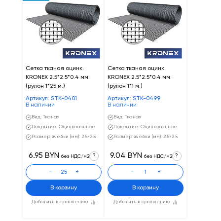
Сетка тканая оцинк.
Сетка тканая оцинк.
KRONEX 2.5*2.5*0.4 мм.
KRONEX 2.5*2.5*0.4 мм.
(рулон 1*25 м.)
(рулон 1*1 м.)
Артикул: STK-0401
Артикул: STK-0499
В наличии
В наличии
Вид: Тканая
Вид: Тканая
Покрытие: Оцинкованное
Покрытие: Оцинкованное
Размер ячейки (мм): 2.5×2.5
Размер ячейки (мм): 2.5×2.5
6.95 BYN
9.04 BYN
?
?
без НДС/м2
без НДС/м2
-
+
-
+
В корзину
В корзину
Добавить к сравнению
Добавить к сравнению