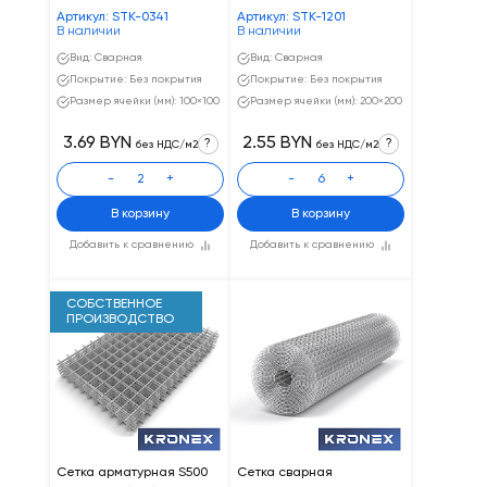
Артикул: STK-0341
Артикул: STK-1201
В наличии
В наличии
Вид: Сварная
Вид: Сварная
Покрытие: Без покрытия
Покрытие: Без покрытия
Размер ячейки (мм): 100×100
Размер ячейки (мм): 200×200
3.69 BYN
2.55 BYN
?
?
без НДС/м2
без НДС/м2
-
+
-
+
В корзину
В корзину
Добавить к сравнению
Добавить к сравнению
СОБСТВЕННОЕ
ПРОИЗВОДСТВО
Сетка арматурная S500
Сетка сварная