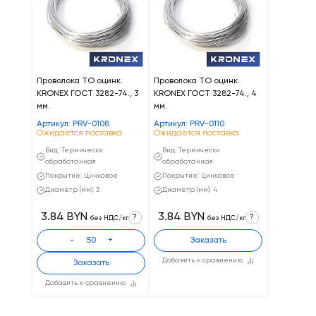
Проволока ТО оцинк.
Проволока ТО оцинк.
KRONEX ГОСТ 3282-74., 3
KRONEX ГОСТ 3282-74., 4
мм.
мм.
Артикул: PRV-0108
Артикул: PRV-0110
Ожидается поставка
Ожидается поставка
Вид: Термически
Вид: Термически
обработанная
обработанная
Покрытие: Цинковое
Покрытие: Цинковое
Диаметр (мм): 3
Диаметр (мм): 4
3.84 BYN
3.84 BYN
?
?
без НДС/кг
без НДС/кг
-
+
Заказать
Добавить к сравнению
Заказать
Добавить к сравнению