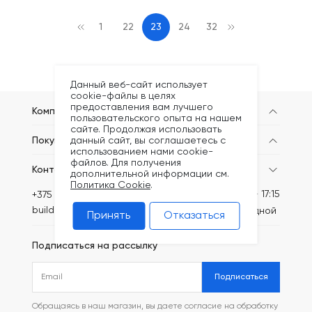
1
22
23
24
32
Данный веб-сайт использует
cookie-файлы в целях
предоставления вам лучшего
Компания
пользовательского опыта на нашем
сайте. Продолжая использовать
данный сайт, вы соглашаетесь с
Покупателям
использованием нами cookie-
файлов. Для получения
Контакты
дополнительной информации см.
Политика Cookie
.
Пн-Пт: 8:30 - 17:15
+375 (44) 749-20-73
build@kronex-company.by
Сб-вс: выходной
Принять
Отказаться
Подписаться на рассылку
Подписаться
Обращаясь в наш магазин, вы даете согласие на обработку