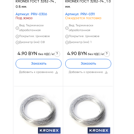
KRONEX ГОСТ 3282-74.,
KRONEX ГОСТ 3282-74., 1.0
0.8 мм.
мм.
Артикул: PRV-0306
Артикул: PRV-0311
Под заказ
Ожидается поставка
Вид: Термически
Вид: Термически
обработанная
обработанная
Покрытие: Цинковое
Покрытие: Цинковое
Диаметр (мм): 0.8
Диаметр (мм): 1
4.90 BYN
4.90 BYN
?
?
без НДС/кг
без НДС/кг
Заказать
Заказать
Добавить к сравнению
Добавить к сравнению