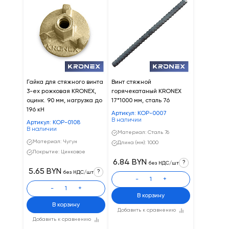
Гайка для стяжного винта
Винт стяжной
3-ех рожковая KRONEX,
горячекатаный KRONEX
оцинк. 90 мм, нагрузка до
17*1000 мм, сталь 76
196 кН
Артикул: КОР-0007
В наличии
Артикул: КОР-0108
В наличии
Материал: Сталь 76
Материал: Чугун
Длина (мм): 1000
Покрытие: Цинковое
6.84 BYN
?
без НДС/шт
5.65 BYN
?
без НДС/шт
-
+
-
+
В корзину
В корзину
Добавить к сравнению
Добавить к сравнению