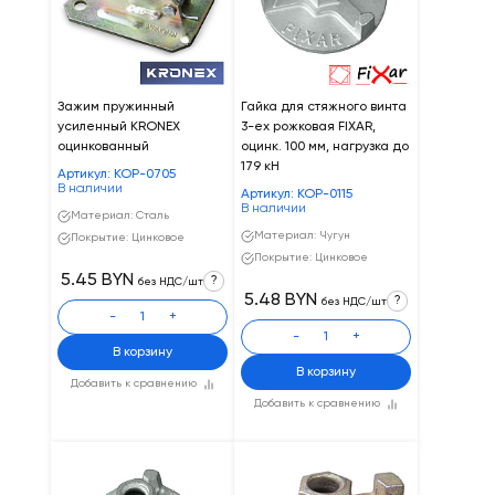
Зажим пружинный
Гайка для стяжного винта
усиленный KRONEX
3-ех рожковая FIXAR,
оцинкованный
оцинк. 100 мм, нагрузка до
179 кН
Артикул: KOP-0705
В наличии
Артикул: КОР-0115
В наличии
Материал: Сталь
Материал: Чугун
Покрытие: Цинковое
Покрытие: Цинковое
5.45 BYN
?
без НДС/шт
5.48 BYN
?
без НДС/шт
-
+
-
+
В корзину
В корзину
Добавить к сравнению
Добавить к сравнению