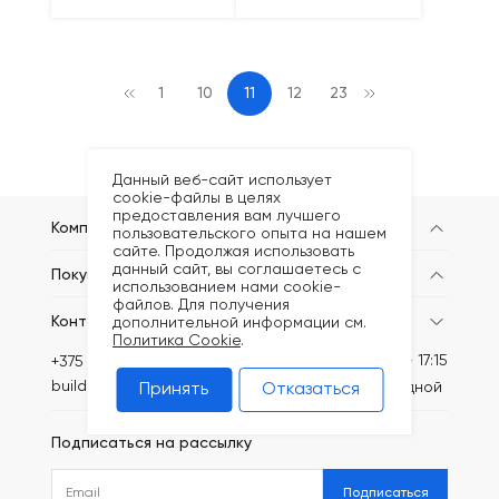
1
10
11
12
23
Данный веб-сайт использует
cookie-файлы в целях
предоставления вам лучшего
Компания
пользовательского опыта на нашем
сайте. Продолжая использовать
данный сайт, вы соглашаетесь с
Покупателям
использованием нами cookie-
файлов. Для получения
Контакты
дополнительной информации см.
Политика Cookie
.
Пн-Пт: 8:30 - 17:15
+375 (44) 749-20-73
build@kronex-company.by
Сб-вс: выходной
Принять
Отказаться
Подписаться на рассылку
Подписаться