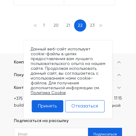
1
20
21
22
23
Данный веб-сайт использует
cookie-файлы в целях
предоставления вам лучшего
Компания
пользовательского опыта на нашем
сайте. Продолжая использовать
данный сайт, вы соглашаетесь с
Покупателям
использованием нами cookie-
файлов. Для получения
Контакты
дополнительной информации см.
Политика Cookie
.
Пн-Пт: 8:30 - 17:15
+375 (44) 749-20-73
build@kronex-company.by
Сб-вс: выходной
Принять
Отказаться
Подписаться на рассылку
Подписаться