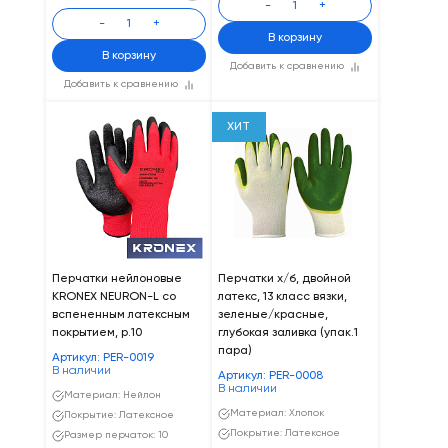
-
+
-
+
В корзину
В корзину
Добавить к сравнению
Добавить к сравнению
ХИТ
Перчатки нейлоновые
Перчатки х/б, двойной
KRONEX NEURON-L со
латекс, 13 класс вязки,
вспененным латексным
зеленые/красные,
покрытием, р.10
глубокая заливка (упак.1
пара)
Артикул: PER-0019
В наличии
Артикул: PER-0008
В наличии
Материал: Нейлон
Материал: Хлопок
Покрытие: Латексное
Покрытие: Латексное
Размер перчаток: 10