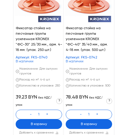
Фиксатор стойка на
Фиксатор стойка на
песчаные грунты
песчаные грунты
усиленная KRONEX
усиленная KRONEX
"ФС-30" 25/30 мм., арм. 4-
"ФС-40" 35/40 мм., арм.
18 мм. (упак. 250 шт.)
4-18 мм. (упак. 500 шт.)
Артикул: FKS-0740
Артикул: FKS-0742
В наличии
В наличии
Назначение: Для сыпучих
Назначение: Для сыпучих
грунтов
грунтов
Расход на м²: 4-6 шт.
Расход на м²: 4-6 шт.
Количество в упаковке: 250
Количество в упаковке: 500
39.23 BYN
78.48 BYN
без НДС/
без НДС/
?
?
упак
упак
-
+
-
+
В корзину
В корзину
Добавить к сравнению
Добавить к сравнению