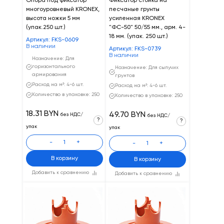
Опора под фиксатор
Фиксатор стойка на
многоуровневый KRONEX,
песчаные грунты
высота ножки 5 мм
усиленная KRONEX
(упак.250 шт.)
"ФС-50" 50/55 мм., арм. 4-
18 мм. (упак. 250 шт.)
Артикул: FKS-0609
В наличии
Артикул: FKS-0739
В наличии
Назначение: Для
горизонтального
Назначение: Для сыпучих
армирования
грунтов
Расход на м²: 4-6 шт.
Расход на м²: 4-6 шт.
Количество в упаковке: 250
Количество в упаковке: 250
18.31 BYN
49.70 BYN
без НДС/
без НДС/
?
?
упак
упак
-
+
-
+
В корзину
В корзину
Добавить к сравнению
Добавить к сравнению