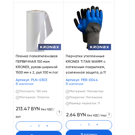
Пленка полиэтиленовая
Перчатки утепленные
ПЕРВИЧНАЯ 150 мкм
KRONEX TITAN WARM с
KRONEX, рукав шириной
латексным покрытием,
1500 мм х 2, рул.100 м.пог.
усиленная защита, р.11
Артикул: PLN-0303
Артикул: PER-0044
В наличии
В наличии
Плотность: 150 мкм
Материал: Полиэстер
Материал: Пластик
Покрытие: Латексное
Размер перчаток: 11
213.47 BYN
без НДС/
?
2.64 BYN
?
без НДС/пар
рул
-
+
-
+
В корзину