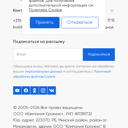
файлов. Для получения
дополнительной информации см.
Политика Cookie
.
Контакты
Пн-Пт: 8:30 - 17:15
+375 (44) 749-20-73
Принять
Отказаться
build@kronex-company.by
Сб-вс: выходной
Подписаться на рассылку
Подписаться
Обращаясь в наш магазин, вы даете согласие на обработку
ваших
персональных данных
и соглашаетесь с
Политикой
обработки файлов Cookie
.
© 2005—2026 Все права защищены.
ООО «Компания Кронекс», УНП: 691389732
Юр. адрес: 223070, РБ, Минский район, район аг.
Михановичи, здание ООО "Компания Кронекс"
В