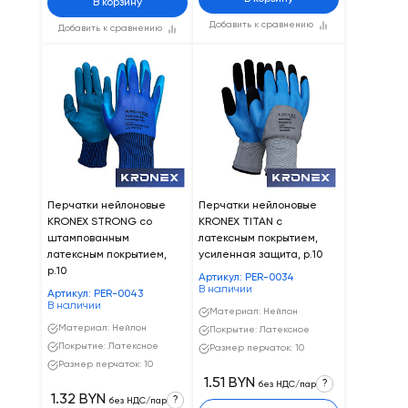
В корзину
Добавить к сравнению
Добавить к сравнению
Перчатки нейлоновые
Перчатки нейлоновые
KRONEX STRONG со
KRONEX TITAN с
штампованным
латексным покрытием,
латексным покрытием,
усиленная защита, р.10
р.10
Артикул: PER-0034
В наличии
Артикул: PER-0043
В наличии
Материал: Нейлон
Материал: Нейлон
Покрытие: Латексное
Покрытие: Латексное
Размер перчаток: 10
Размер перчаток: 10
1.51 BYN
?
без НДС/пар
1.32 BYN
?
без НДС/пар