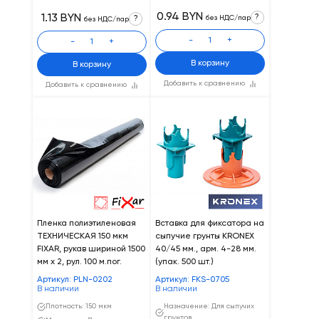
0.94 BYN
1.13 BYN
?
?
без НДС/пар
без НДС/пар
-
+
-
+
В корзину
В корзину
Добавить к сравнению
Добавить к сравнению
Пленка полиэтиленовая
Вставка для фиксатора на
ТЕХНИЧЕСКАЯ 150 мкм
сыпучие грунты KRONEX
FIXAR, рукав шириной 1500
40/45 мм., арм. 4-28 мм.
мм х 2, рул. 100 м.пог.
(упак. 500 шт.)
Артикул: PLN-0202
Артикул: FKS-0705
В наличии
В наличии
Плотность: 150 мкм
Назначение: Для сыпучих
грунтов