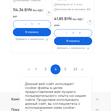
Материал: Пластик
Расход на м²: 4-6 шт.
114.36 BYN
Количество в упаковке: 500
без НДС/
?
рул
41.85 BYN
без НДС/
?
-
+
упак
В корзину
-
+
Добавить к сравнению
В корзину
Добавить к сравнению
1
3
4
5
23
Данный веб-сайт использует
cookie-файлы в целях
предоставления вам лучшего
пользовательского опыта на нашем
Компания
сайте. Продолжая использовать
данный сайт, вы соглашаетесь с
использованием нами cookie-
Покупателям