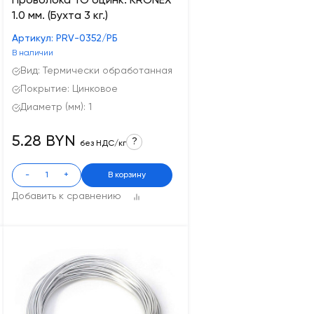
Проволока ТО оцинк. KRONEX
1.0 мм. (Бухта 3 кг.)
Артикул: PRV-0352/РБ
В наличии
Вид: Термически обработанная
Покрытие: Цинковое
Диаметр (мм): 1
5.28 BYN
?
без НДС/кг
-
+
В корзину
Добавить к сравнению