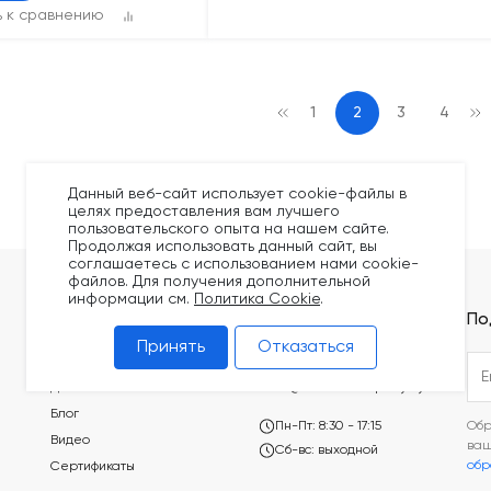
ь к сравнению
1
2
3
4
Данный веб-сайт использует cookie-файлы в
целях предоставления вам лучшего
пользовательского опыта на нашем сайте.
Продолжая использовать данный сайт, вы
соглашаетесь с использованием нами cookie-
файлов. Для получения дополнительной
информации см.
Политика Cookie
.
Покупателям
Контакты
По
Принять
Отказаться
Оплата
+375 (44) 749-20-73
Доставка
build@kronex-company.by
Блог
Пн-Пт: 8:30 - 17:15
Обр
Видео
ва
Сб-вс: выходной
обр
Сертификаты