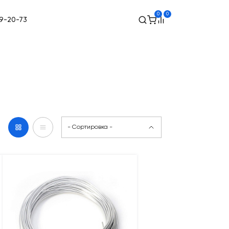
0
0
49-20-73
- Сортировка -