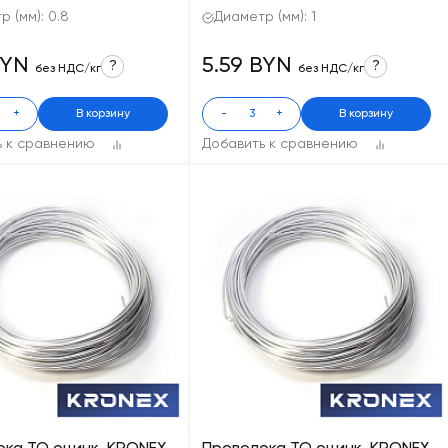
 (мм): 0.8
Диаметр (мм): 1
BYN
5.59 BYN
?
?
без НДС/кг
без НДС/кг
+
В корзину
-
+
В корзину
ь к сравнению
Добавить к сравнению