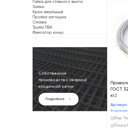
Гайка для стяжного винта
Замки
Крюк вязальный
Пробка-заглушка
Смазка
Труба ПВХ
Фиксатор конус
Собственное
производство сварной
Провол
кладочной сетки
ГОСТ 328
кг.)
Подробнее
Артикул:
В наличии
Вид: Т
Покрыт