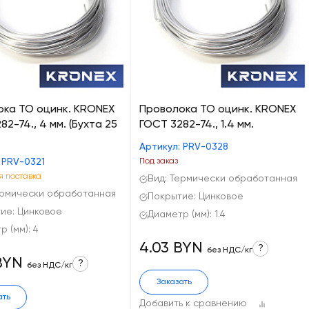
ока ТО оцинк. KRONEX
Проволока ТО оцинк. KRONEX
82-74., 4 мм. (Бухта 25
ГОСТ 3282-74., 1.4 мм.
Артикул: PRV-0328
 PRV-0321
Под заказ
 поставка
Вид: Термически обработанная
ермически обработанная
Покрытие: Цинковое
ие: Цинковое
Диаметр (мм): 1.4
 (мм): 4
4.03 BYN
?
без НДС/кг
BYN
?
без НДС/кг
Заказать
ать
Добавить к сравнению