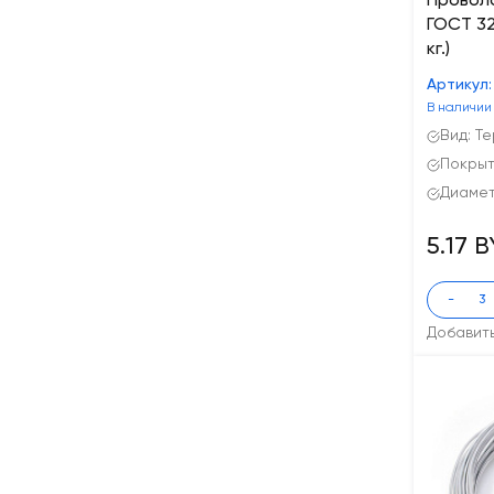
Провол
ГОСТ 328
кг.)
Артикул
В наличии
Вид: Т
Покрыт
Диаметр
5.17 
-
Добавит