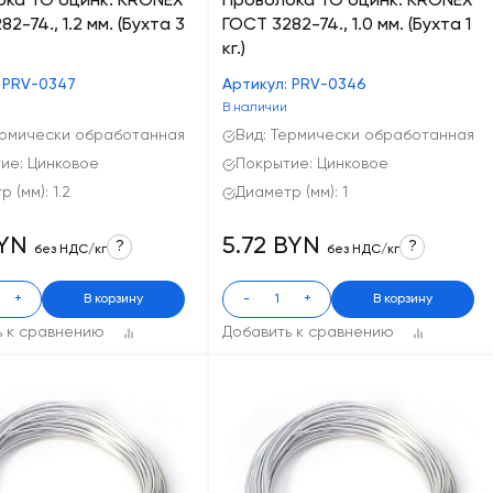
ока ТО оцинк. KRONEX
Проволока ТО оцинк. KRONEX
2-74., 1.2 мм. (Бухта 3
ГОСТ 3282-74., 1.0 мм. (Бухта 1
кг.)
: PRV-0347
Артикул: PRV-0346
В наличии
ермически обработанная
Вид: Термически обработанная
ие: Цинковое
Покрытие: Цинковое
 (мм): 1.2
Диаметр (мм): 1
BYN
5.72 BYN
?
?
без НДС/кг
без НДС/кг
+
В корзину
-
+
В корзину
ь к сравнению
Добавить к сравнению