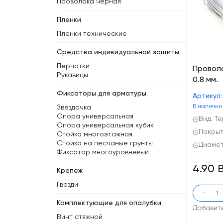
Проволока черная
Пленки
Пленки технические
Средства индивидуальной защиты
Перчатки
Провол
Рукавицы
0.8 мм.
Фиксаторы для арматуры
Артикул
В наличии
Звездочка
Опора универсальная
Вид: Т
Опора универсальная кубик
Покрыт
Стойка многоэтажная
Стойка на песчаные грунты
Диаметр
Фиксатор многоуровневый
4.90 
Крепеж
Гвозди
-
Комплектующие для опалубки
Добавит
Винт стяжной