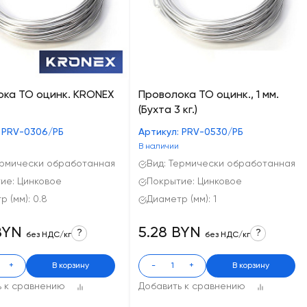
ока ТО оцинк. KRONEX
Проволока ТО оцинк., 1 мм.
(Бухта 3 кг.)
: PRV-0306/РБ
Артикул: PRV-0530/РБ
В наличии
ермически обработанная
Вид: Термически обработанная
ие: Цинковое
Покрытие: Цинковое
 (мм): 0.8
Диаметр (мм): 1
BYN
5.28 BYN
?
?
без НДС/кг
без НДС/кг
+
В корзину
-
+
В корзину
ь к сравнению
Добавить к сравнению