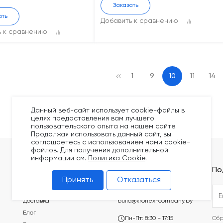
Заказать
ать
Добавить к сравнению
ь к сравнению
1
9
10
11
14
Данный веб-сайт использует cookie-файлы в
целях предоставления вам лучшего
пользовательского опыта на нашем сайте.
Продолжая использовать данный сайт, вы
соглашаетесь с использованием нами cookie-
файлов. Для получения дополнительной
информации см.
Политика Cookie
.
Покупателям
Контакты
По
Принять
Отказаться
Оплата
+375 (44) 749-20-73
Доставка
build@kronex-company.by
Блог
Пн-Пт: 8:30 - 17:15
Обр