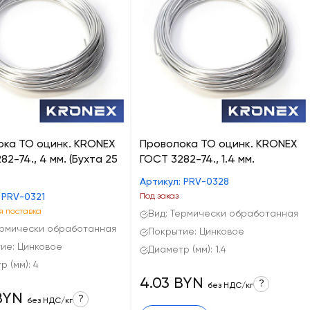
ока ТО оцинк. KRONEX
Проволока ТО оцинк. KRONEX
82-74., 4 мм. (Бухта 25
ГОСТ 3282-74., 1.4 мм.
Артикул: PRV-0328
 PRV-0321
Под заказ
 поставка
Вид: Термически обработанная
ермически обработанная
Покрытие: Цинковое
ие: Цинковое
Диаметр (мм): 1.4
 (мм): 4
4.03 BYN
?
без НДС/кг
BYN
?
без НДС/кг