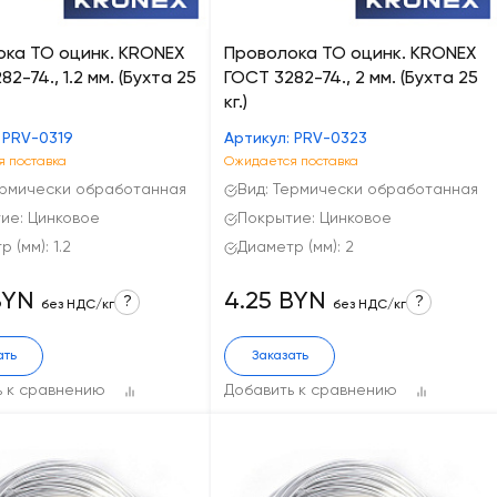
ока ТО оцинк. KRONEX
Проволока ТО оцинк. KRONEX
2-74., 1.2 мм. (Бухта 25
ГОСТ 3282-74., 2 мм. (Бухта 25
кг.)
 PRV-0319
Артикул: PRV-0323
 поставка
Ожидается поставка
ермически обработанная
Вид: Термически обработанная
ие: Цинковое
Покрытие: Цинковое
 (мм): 1.2
Диаметр (мм): 2
BYN
4.25 BYN
?
?
без НДС/кг
без НДС/кг
ать
Заказать
ь к сравнению
Добавить к сравнению