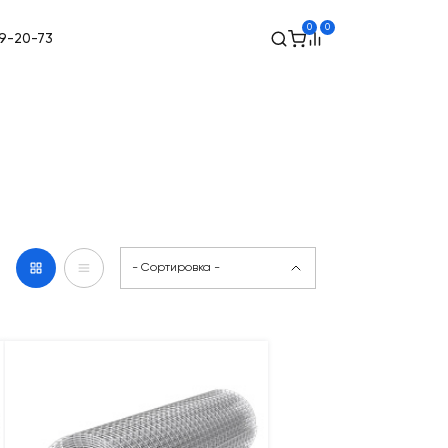
0
0
49-20-73
- Сортировка -