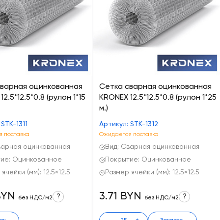
сварная оцинкованная
Сетка сварная оцинкованная
2.5*12.5*0.8 (рулон 1*15
KRONEX 12.5*12.5*0.8 (рулон 1*25
м.)
 STK-1311
Артикул: STK-1312
 поставка
Ожидается поставка
варная оцинкованная
Вид: Сварная оцинкованная
ие: Оцинкованное
Покрытие: Оцинкованное
ячейки (мм): 12.5×12.5
Размер ячейки (мм): 12.5×12.5
BYN
3.71 BYN
?
?
без НДС/м2
без НДС/м2