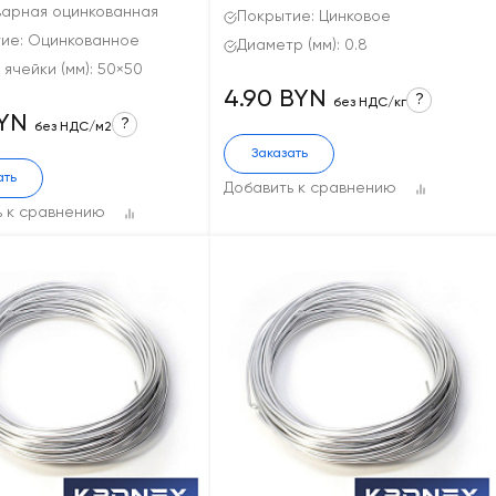
варная оцинкованная
Покрытие: Цинковое
ие: Оцинкованное
Диаметр (мм): 0.8
 ячейки (мм): 50×50
4.90 BYN
?
без НДС/кг
BYN
?
без НДС/м2
Заказать
ать
Добавить к сравнению
ь к сравнению