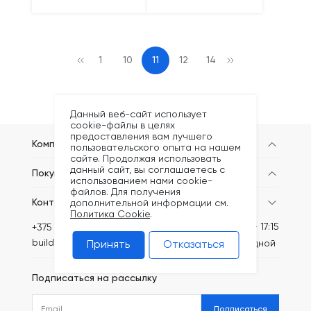
1
10
11
12
14
Данный веб-сайт использует
cookie-файлы в целях
предоставления вам лучшего
Компания
пользовательского опыта на нашем
сайте. Продолжая использовать
данный сайт, вы соглашаетесь с
Покупателям
использованием нами cookie-
файлов. Для получения
Контакты
дополнительной информации см.
Политика Cookie
.
Пн-Пт: 8:30 - 17:15
+375 (44) 749-20-73
build@kronex-company.by
Сб-вс: выходной
Принять
Отказаться
Подписаться на рассылку
Подписаться