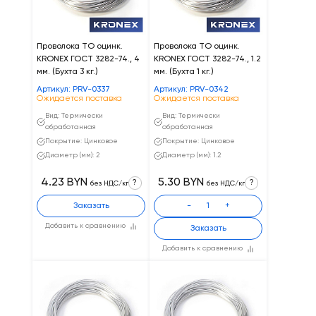
Проволока ТО оцинк.
Проволока ТО оцинк.
KRONEX ГОСТ 3282-74., 4
KRONEX ГОСТ 3282-74., 1.2
мм. (Бухта 3 кг.)
мм. (Бухта 1 кг.)
Артикул: PRV-0337
Артикул: PRV-0342
Ожидается поставка
Ожидается поставка
Вид: Термически
Вид: Термически
обработанная
обработанная
Покрытие: Цинковое
Покрытие: Цинковое
Диаметр (мм): 2
Диаметр (мм): 1.2
4.23 BYN
5.30 BYN
?
?
без НДС/кг
без НДС/кг
Заказать
-
+
Добавить к сравнению
Заказать
Добавить к сравнению