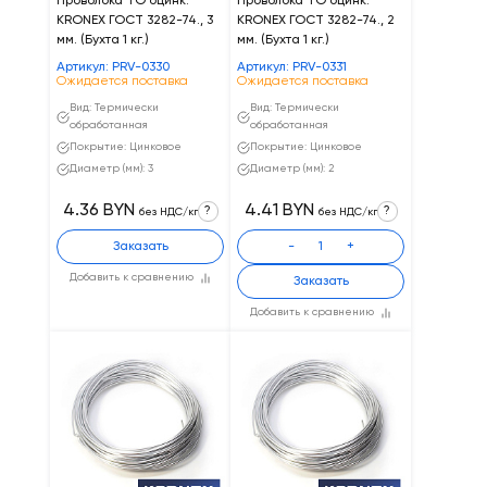
Проволока ТО оцинк.
Проволока ТО оцинк.
KRONEX ГОСТ 3282-74., 3
KRONEX ГОСТ 3282-74., 2
мм. (Бухта 1 кг.)
мм. (Бухта 1 кг.)
Артикул: PRV-0330
Артикул: PRV-0331
Ожидается поставка
Ожидается поставка
Вид: Термически
Вид: Термически
обработанная
обработанная
Покрытие: Цинковое
Покрытие: Цинковое
Диаметр (мм): 3
Диаметр (мм): 2
4.36 BYN
4.41 BYN
?
?
без НДС/кг
без НДС/кг
Заказать
-
+
Добавить к сравнению
Заказать
Добавить к сравнению