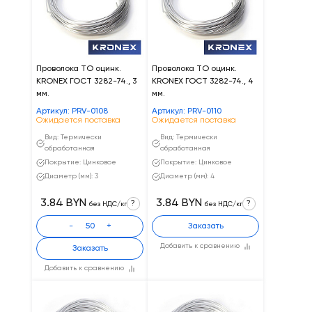
Проволока ТО оцинк.
Проволока ТО оцинк.
KRONEX ГОСТ 3282-74., 3
KRONEX ГОСТ 3282-74., 4
мм.
мм.
Артикул: PRV-0108
Артикул: PRV-0110
Ожидается поставка
Ожидается поставка
Вид: Термически
Вид: Термически
обработанная
обработанная
Покрытие: Цинковое
Покрытие: Цинковое
Диаметр (мм): 3
Диаметр (мм): 4
3.84 BYN
3.84 BYN
?
?
без НДС/кг
без НДС/кг
-
+
Заказать
Добавить к сравнению
Заказать
Добавить к сравнению