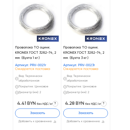
Проволока ТО оцинк.
Проволока ТО оцинк.
KRONEX ГОСТ 3282-74, 2
KRONEX ГОСТ 3282-74, 2
мм. (Бухта 1 кг.)
мм. (Бухта 3 кг.)
Артикул: PRV-0021r
Артикул: PRV-0023r
Ожидается поставка
Ожидается поставка
Вид: Термически
Вид: Термически
обработанная
обработанная
Покрытие: Цинковое
Покрытие: Цинковое
Диаметр (мм): 2
Диаметр (мм): 2
4.41 BYN
4.28 BYN
?
?
без НДС/кг
без НДС/кг
Заказать
Заказать
Добавить к сравнению
Добавить к сравнению