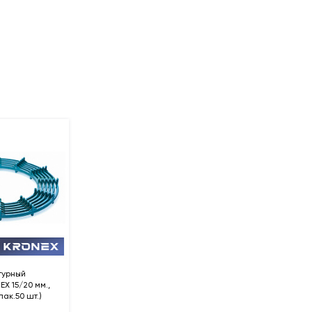
турный
X 15/20 мм.,
пак.50 шт.)