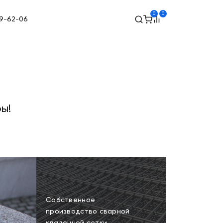
0
0
89-62-06
ы!
Собственное
производство сварной