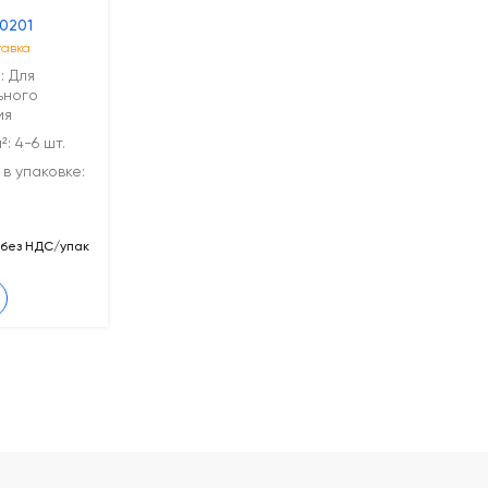
-0201
тавка
: Для
ьного
ия
: 4-6 шт.
в упаковке:
без НДС/упак