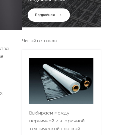
кладочной сетки
Подробнее
Читайте также
ства
ве
х
Выбираем между
первичной и вторичной
технической пленкой