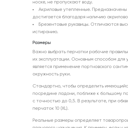
носке, не пропускают воду.
Акриловые утепленные. Предназначены 
достигается благодаря наличию акриловог
Брезентовые рукавицы. Отличаются выс
истиранию.
Размеры
Важно выбрать перчатки рабочие правиль
их эксплуатации. Основным способом для 
является применение портновского санти
окружность руки.
Стандартно, чтобы определить имеющийся
посредине ладони, поближе к большому пал
с точностью до 0,5. В результате, при об
перчаток 10 (XL).
Реальные размеры определяет товаропрои
планового назначения. К примеру, если у 