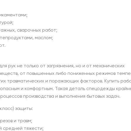
икаментами;
турой;
ажных, сварочных работ;
тепродуктами, маслом;
от.
я рук не только от загрязнения, но и от механических
 веществ, от повышенных либо пониженных режимов темпе
угих травматических и поражающих факторов. Купить раб
зопасным и комфортным. Такая деталь спецодежды крайн
роцессов производства и выполнения бытовых задач.
класс) защиты:
езов и травм;
й средней тяжести;