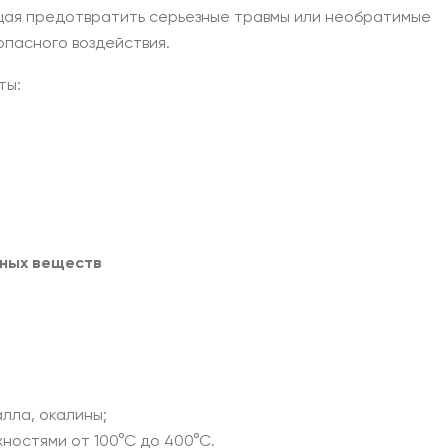
щая предотвратить серьезные травмы или необратимые
пасного воздействия.
ты:
чных веществ
алла, окалины;
хностями от 100°С до 400°С.