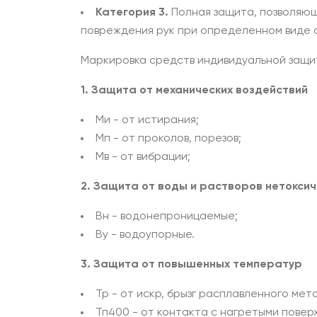
Категория 3.
Полная защита, позволяю
повреждения рук при определенном виде о
Маркировка средств индивидуальной защи
1. Защита от механических воздействий
Ми - от истирания;
Мп - от проколов, порезов;
Mв - от вибрации;
2. Защита от воды и растворов нетокси
Вн - водонепроницаемые;
By - водоупорные.
3. Защита от повышенных температур
Тр - от искр, брызг расплавленного мет
Тп400 - от контакта с нагретыми повер