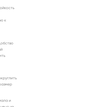
ойкость
ью к
добство
ий
ить
округлить
 размер
иала и
нено из