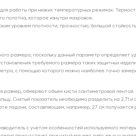
для работы при низких температурных режимах. Термост
о полотна, которое изнутри махровое.
оким уровнем плотности, прочностью, большой стойкост
ного размера, поскольку данный параметр определяет у
установления требуемого размера таких защитных издел
метра, с помощью которого можно наиболее точно замер
 размер, обмеряют объем кисти сантиметровой лентой
ьцу. Снятый показатель необходимо разделить на 2,71 и 
хвате ладони, составляющем, например, 27 см получается
зводитель с учетом особенностей используемого матер
изделия присутствует пришитый манжет либо же оно выпол