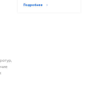
Подробнее
ратур,
очие
е