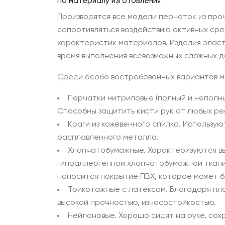
По материалу изготовления
Производятся все модели перчаток из пр
сопротивляться воздействию активных сре
характеристик материалов. Изделия элас
время выполнения всевозможных сложных д
Среди особо востребованных вариантов м
Перчатки нитриловые (полный и неполны
Способны защитить кисти рук от любых реа
Краги из кожевенного спилка. Использую
расплавленного металла.
Хлопчатобумажные. Характеризуются вы
гипоаллергенной хлопчатобумажной ткани
наносится покрытие ПВХ, которое может бы
Трикотажные с латексом. Благодаря пл
высокой прочностью, износостойкостью.
Нейлоновые. Хорошо сидят на руке, сох