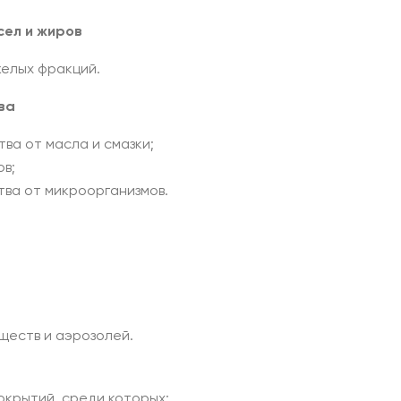
сел и жиров
желых фракций.
ва
ва от масла и смазки;
ов;
ва от микроорганизмов.
еществ и аэрозолей.
окрытий, среди которых: