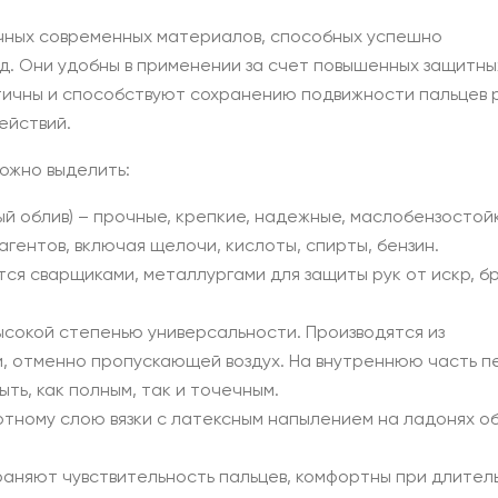
очных современных материалов, способных успешно
д. Они удобны в применении за счет повышенных защитны
тичны и способствуют сохранению подвижности пальцев р
ействий.
ожно выделить:
й облив) – прочные, крепкие, надежные, маслобензостой
гентов, включая щелочи, кислоты, спирты, бензин.
тся сварщиками, металлургами для защиты рук от искр, бр
сокой степенью универсальности. Производятся из
, отменно пропускающей воздух. На внутреннюю часть п
ть, как полным, так и точечным.
отному слою вязки с латексным напылением на ладонях 
раняют чувствительность пальцев, комфортны при длител