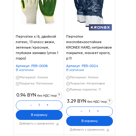
Перчатки х/б, двойной
Перчатки
латекс, 13 класс вязки,
маслобензостойкие
зеленые/красные,
KRONEX HARD, нитриловое
глубокая заливка (упак.1
покрытие, манжет крага,
пара)
р.11
Артикул: PER-0008
Артикул: PER-0024
В наличии
В наличии
Материал: Хлопок
Материал: Хлопок
Покрытие: Латексное
Покрытие: Нитриловое
Размер перчаток: 11
0.94 BYN
?
без НДС/пар
3.29 BYN
?
без НДС/пар
-
+
-
+
В корзину
В корзину
Добавить к сравнению
Добавить к сравнению