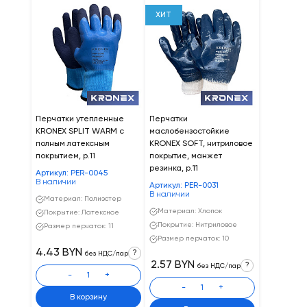
ХИТ
Перчатки утепленные
Перчатки
KRONEX SPLIT WARM с
маслобензостойкие
полным латексным
KRONEX SOFT, нитриловое
покрытием, р.11
покрытие, манжет
резинка, р.11
Артикул: PER-0045
В наличии
Артикул: PER-0031
В наличии
Материал: Полиэстер
Материал: Хлопок
Покрытие: Латексное
Покрытие: Нитриловое
Размер перчаток: 11
Размер перчаток: 10
4.43 BYN
?
без НДС/пар
2.57 BYN
?
без НДС/пар
-
+
-
+
В корзину