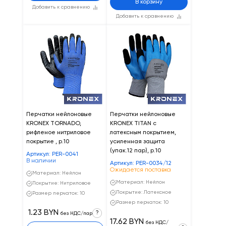
В корзину
Добавить к сравнению
Добавить к сравнению
Перчатки нейлоновые
Перчатки нейлоновые
KRONEX TORNADO,
KRONEX TITAN с
рифленое нитриловое
латексным покрытием,
покрытие , р.10
усиленная защита
(упак.12 пар), р.10
Артикул: PER-0041
В наличии
Артикул: PER-0034/12
Ожидается поставка
Материал: Нейлон
Материал: Нейлон
Покрытие: Нитриловое
Покрытие: Латексное
Размер перчаток: 10
Размер перчаток: 10
1.23 BYN
?
без НДС/пар
17.62 BYN
без НДС/