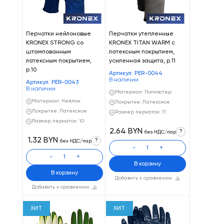
Перчатки нейлоновые
Перчатки утепленные
KRONEX STRONG со
KRONEX TITAN WARM с
штампованным
латексным покрытием,
латексным покрытием,
усиленная защита, р.11
р.10
Артикул: PER-0044
В наличии
Артикул: PER-0043
В наличии
Материал: Полиэстер
Материал: Нейлон
Покрытие: Латексное
Покрытие: Латексное
Размер перчаток: 11
Размер перчаток: 10
2.64 BYN
?
без НДС/пар
1.32 BYN
?
без НДС/пар
-
+
-
+
В корзину
В корзину
Добавить к сравнению
Добавить к сравнению
ХИТ
ХИТ