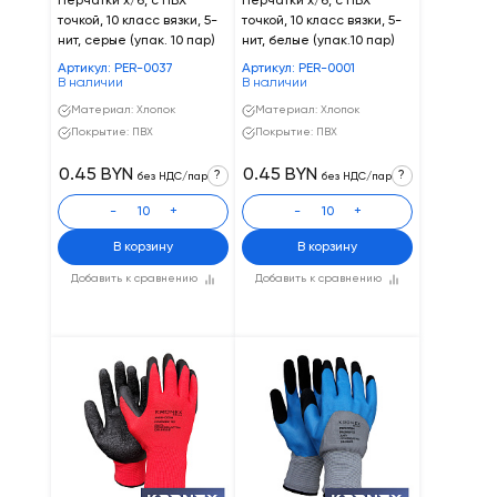
Перчатки х/б, с ПВХ
Перчатки х/б, с ПВХ
точкой, 10 класс вязки, 5-
точкой, 10 класс вязки, 5-
нит, серые (упак. 10 пар)
нит, белые (упак.10 пар)
Артикул: PER-0037
Артикул: PER-0001
В наличии
В наличии
Материал: Хлопок
Материал: Хлопок
Покрытие: ПВХ
Покрытие: ПВХ
0.45 BYN
0.45 BYN
?
?
без НДС/пар
без НДС/пар
-
+
-
+
В корзину
В корзину
Добавить к сравнению
Добавить к сравнению