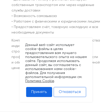
собственным транспортом или через надёжные
службы доставки
• Возможность самовывоза
• Работаем с физическими и юридическими лицами
• Предоставляем счёт, товарную накладную и все
необходимые документы
Компания Кронекс предлагает надёжные средства
Данный веб-сайт использует
индивидуальной защиты, проверенные на
cookie-файлы в целях
строительных объектах. Мы работаем с
предоставления вам лучшего
профессионалами, понимаем специфику отрасли
пользовательского опыта на нашем
сайте. Продолжая использовать
и обеспечиваем стабильное качество по разумной
данный сайт, вы соглашаетесь с
цене.
использованием нами cookie-
файлов. Для получения
дополнительной информации см.
Политика Cookie
.
Принять
Отказаться