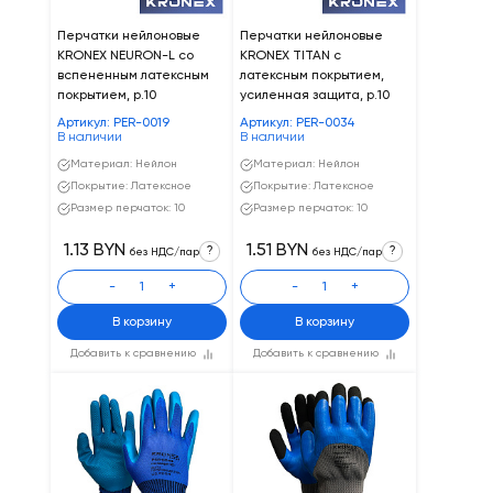
Перчатки нейлоновые
Перчатки нейлоновые
KRONEX NEURON-L со
KRONEX TITAN с
вспененным латексным
латексным покрытием,
покрытием, р.10
усиленная защита, р.10
Артикул: PER-0019
Артикул: PER-0034
В наличии
В наличии
Материал: Нейлон
Материал: Нейлон
Покрытие: Латексное
Покрытие: Латексное
Размер перчаток: 10
Размер перчаток: 10
1.13 BYN
1.51 BYN
?
?
без НДС/пар
без НДС/пар
-
+
-
+
В корзину
В корзину
Добавить к сравнению
Добавить к сравнению