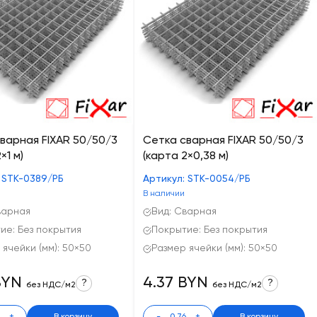
варная FIXAR 50/50/3
Сетка сварная FIXAR 50/50/3
×1 м)
(карта 2×0,38 м)
 STK-0389/РБ
Артикул: STK-0054/РБ
В наличии
варная
Вид: Сварная
ие: Без покрытия
Покрытие: Без покрытия
 ячейки (мм): 50×50
Размер ячейки (мм): 50×50
BYN
4.37 BYN
?
?
без НДС/м2
без НДС/м2