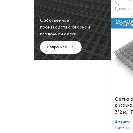
-
Добавит
Собственное
СОБСТВ
ПРОИЗ
производство сварной
кладочной сетки
Подробнее
Сетка 
KRONEX 
3*2 м.)
Артикул:
В наличии