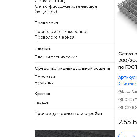
Сетка от птиц
Сетка фасадная затеняющая
(защитная)
Проволока
Проволока оцинкованная
Проволока черная
Пленки
Сетка с
Пленки технические
200/200
по ГОСТ
Средства индивидуальной защиты
Перчатки
Артикул:
Рукавицы
В наличии
Вид: С
Крепеж
Покрыт
Гвозди
Размер
Прочее для ремонта и стройки
2.55 