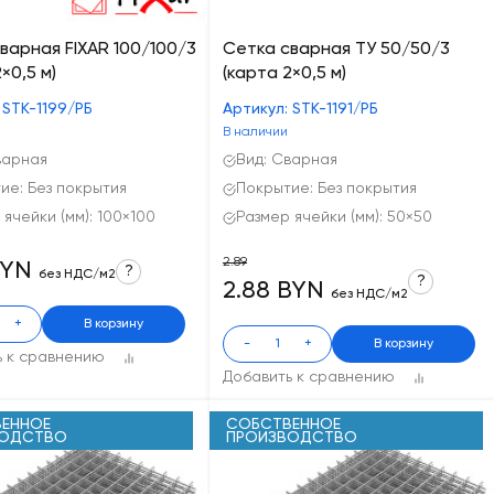
варная FIXAR 100/100/3
Сетка сварная ТУ 50/50/3
×0,5 м)
(карта 2×0,5 м)
 STK-1199/РБ
Артикул: STK-1191/РБ
В наличии
варная
Вид: Сварная
ие: Без покрытия
Покрытие: Без покрытия
 ячейки (мм): 100×100
Размер ячейки (мм): 50×50
2.89
BYN
?
без НДС/м2
?
2.88 BYN
без НДС/м2
+
В корзину
-
+
В корзину
ь к сравнению
Добавить к сравнению
ЕННОЕ
СОБСТВЕННОЕ
ВОДСТВО
ПРОИЗВОДСТВО