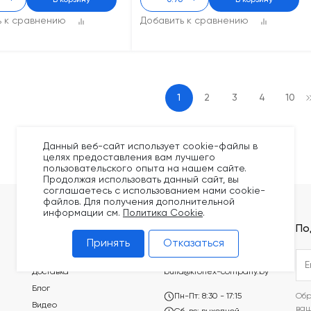
+
В корзину
-
+
В корзину
ь к сравнению
Добавить к сравнению
1
2
3
4
10
Данный веб-сайт использует cookie-файлы в
целях предоставления вам лучшего
пользовательского опыта на нашем сайте.
Продолжая использовать данный сайт, вы
соглашаетесь с использованием нами cookie-
файлов. Для получения дополнительной
информации см.
Политика Cookie
.
Покупателям
Контакты
По
Принять
Отказаться
Оплата
+375 (44) 749-20-73
Доставка
build@kronex-company.by
Блог
Пн-Пт: 8:30 - 17:15
Обр
Видео
ва