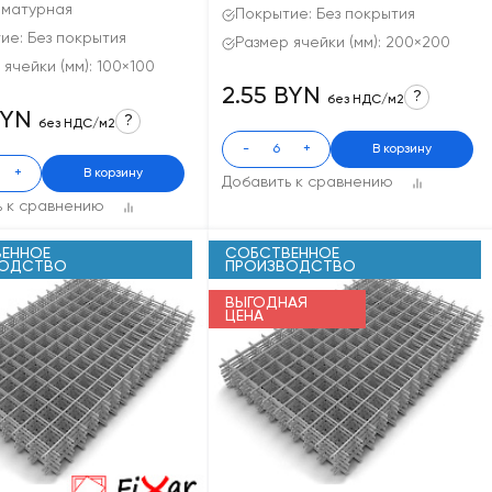
рматурная
Покрытие: Без покрытия
ие: Без покрытия
Размер ячейки (мм): 200×200
 ячейки (мм): 100×100
2.55 BYN
?
без НДС/м2
BYN
?
без НДС/м2
-
+
В корзину
+
В корзину
Добавить к сравнению
ь к сравнению
ЕННОЕ
СОБСТВЕННОЕ
ВОДСТВО
ПРОИЗВОДСТВО
ВЫГОДНАЯ
ЦЕНА