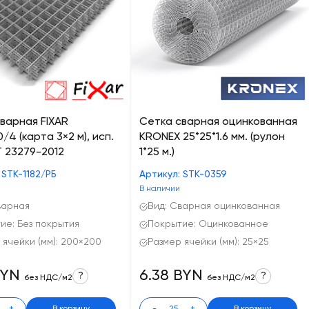
варная FIXAR
Сетка сварная оцинкованная
/4 (карта 3×2 м), исп.
KRONEX 25*25*1.6 мм. (рулон
 23279-2012
1*25 м.)
 STK-1182/РБ
Артикул: STK-0359
В наличии
варная
Вид: Сварная оцинкованная
ие: Без покрытия
Покрытие: Оцинкованное
 ячейки (мм): 200×200
Размер ячейки (мм): 25×25
BYN
6.38 BYN
?
?
без НДС/м2
без НДС/м2