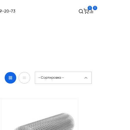
0
0
49-20-73
- Сортировка -