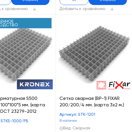
+
В корзину
-
+
В корзину
ь к сравнению
Добавить к сравнению
ЕННОЕ
ВОДСТВО
арматурная S500
Сетка сварная (ВР-1) FIXAR
100*100*5 мм. (карта
200/200/4 мм. (карта 3x2 м.)
, ГОСТ 23279-2012
Артикул: STK-1201
 STKS-1000/РБ
В наличии
Вид: Сварная