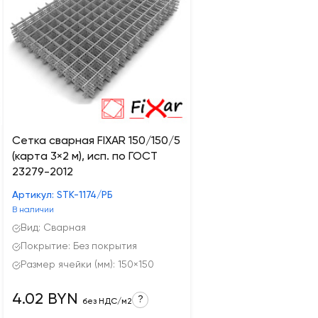
Сетка сварная FIXAR 150/150/5
(карта 3×2 м), исп. по ГОСТ
23279-2012
Артикул: STK-1174/РБ
В наличии
Вид: Сварная
Покрытие: Без покрытия
Размер ячейки (мм): 150×150
4.02 BYN
?
без НДС/м2