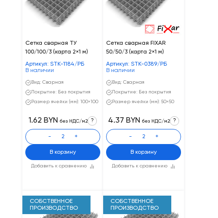
Сетка сварная ТУ
Сетка сварная FIXAR
100/100/3 (карта 2×1 м)
50/50/3 (карта 2×1 м)
Артикул: STK-1184/РБ
Артикул: STK-0389/РБ
В наличии
В наличии
Вид: Сварная
Вид: Сварная
Покрытие: Без покрытия
Покрытие: Без покрытия
Размер ячейки (мм): 100×100
Размер ячейки (мм): 50×50
1.62 BYN
4.37 BYN
?
?
без НДС/м2
без НДС/м2
-
+
-
+
В корзину
В корзину
Добавить к сравнению
Добавить к сравнению
СОБСТВЕННОЕ
СОБСТВЕННОЕ
ПРОИЗВОДСТВО
ПРОИЗВОДСТВО