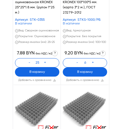
оцинкованная KRONEX
KRONEX 100*100*5 мм.
25*25*1.8 мм. (рулон 1*25
(карта 3*2 м.), ГОСТ
м.)
23279-2012
Артикул: STK-0355
Артикул: STKS-1000/РБ
В наличии
В наличии
Вид: Сварная оцинкованная
Вид: Арматурная
Покрытие: Оцинкованное
Покрытие: Без покрытия
Размер ячейки (мм): 25×25
Размер ячейки (мм): 100×100
7.88 BYN
9.20 BYN
?
?
без НДС/м2
без НДС/м2
-
+
-
+
В корзину
В корзину
Добавить к сравнению
Добавить к сравнению