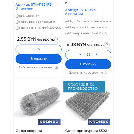
м.)
Артикул: STK-1182/РБ
В наличии
Артикул: STK-0359
В наличии
Вид: Сварная
Вид: Сварная оцинкованная
Покрытие: Без покрытия
Покрытие: Оцинкованное
Размер ячейки (мм): 200×200
Размер ячейки (мм): 25×25
2.55 BYN
?
без НДС/м2
6.38 BYN
?
без НДС/м2
-
+
-
+
В корзину
В корзину
Добавить к сравнению
Добавить к сравнению
СОБСТВЕННОЕ
ПРОИЗВОДСТВО
Сетка сварная
Сетка арматурная S500