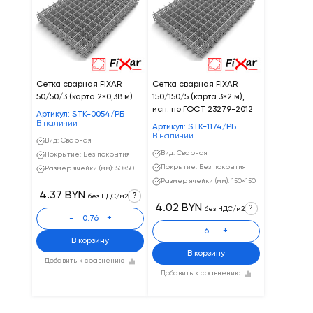
Сетка сварная FIXAR
Сетка сварная FIXAR
50/50/3 (карта 2×0,38 м)
150/150/5 (карта 3×2 м),
исп. по ГОСТ 23279-2012
Артикул: STK-0054/РБ
В наличии
Артикул: STK-1174/РБ
В наличии
Вид: Сварная
Вид: Сварная
Покрытие: Без покрытия
Покрытие: Без покрытия
Размер ячейки (мм): 50×50
Размер ячейки (мм): 150×150
4.37 BYN
?
без НДС/м2
4.02 BYN
?
без НДС/м2
-
+
-
+
В корзину
В корзину
Добавить к сравнению
Добавить к сравнению