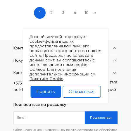
1
2
3
4
10
Данный веб-сайт использует
cookie-файлы в целях
предоставления вам лучшего
Компания
пользовательского опыта на нашем
сайте. Продолжая использовать
данный сайт, вы соглашаетесь с
Покупателям
использованием нами cookie-
файлов. Для получения
Контакты
дополнительной информации см.
Политика Cookie
.
Пн-Пт: 8:30 - 17:15
+375 (44) 749-20-73
build@kronex-company.by
Сб-вс: выходной
Принять
Отказаться
Подписаться на рассылку
Подписаться
Обращаясь в наш магазин, вы даете согласие на обработку