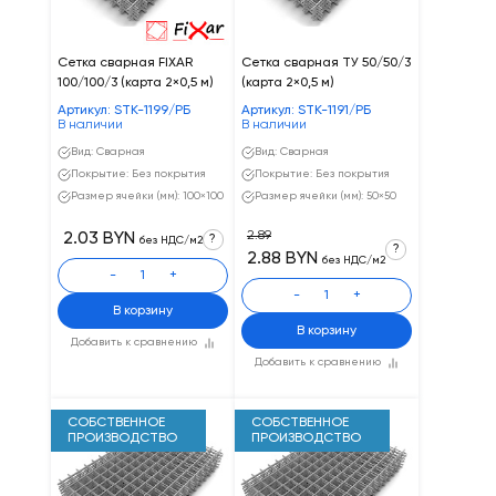
Сетка сварная FIXAR
Сетка сварная ТУ 50/50/3
100/100/3 (карта 2×0,5 м)
(карта 2×0,5 м)
Артикул: STK-1199/РБ
Артикул: STK-1191/РБ
В наличии
В наличии
Вид: Сварная
Вид: Сварная
Покрытие: Без покрытия
Покрытие: Без покрытия
Размер ячейки (мм): 100×100
Размер ячейки (мм): 50×50
2.89
2.03 BYN
?
без НДС/м2
?
2.88 BYN
без НДС/м2
-
+
-
+
В корзину
В корзину
Добавить к сравнению
Добавить к сравнению
СОБСТВЕННОЕ
СОБСТВЕННОЕ
ПРОИЗВОДСТВО
ПРОИЗВОДСТВО