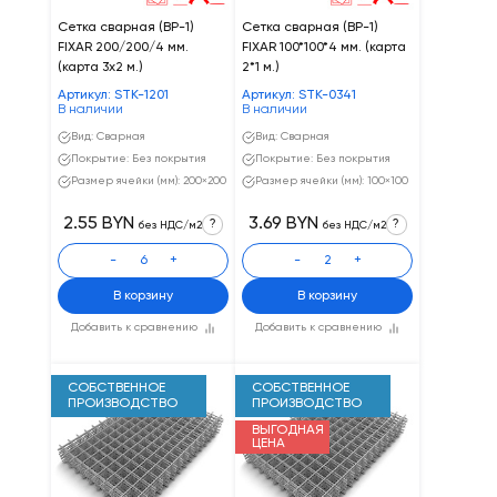
Сетка сварная (ВР-1)
Сетка сварная (ВР-1)
FIXAR 200/200/4 мм.
FIXAR 100*100*4 мм. (карта
(карта 3x2 м.)
2*1 м.)
Артикул: STK-1201
Артикул: STK-0341
В наличии
В наличии
Вид: Сварная
Вид: Сварная
Покрытие: Без покрытия
Покрытие: Без покрытия
Размер ячейки (мм): 200×200
Размер ячейки (мм): 100×100
2.55 BYN
3.69 BYN
?
?
без НДС/м2
без НДС/м2
-
+
-
+
В корзину
В корзину
Добавить к сравнению
Добавить к сравнению
СОБСТВЕННОЕ
СОБСТВЕННОЕ
ПРОИЗВОДСТВО
ПРОИЗВОДСТВО
ВЫГОДНАЯ
ЦЕНА