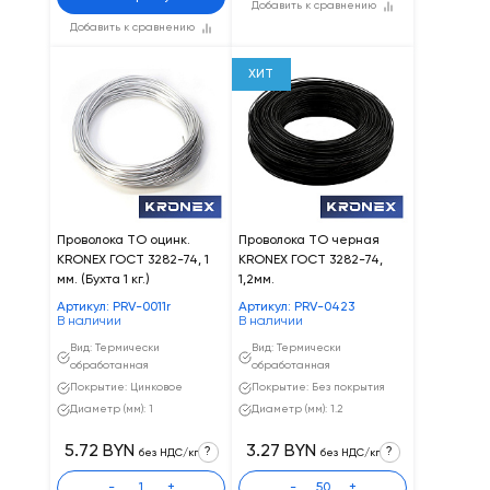
Добавить к сравнению
Добавить к сравнению
ХИТ
Проволока ТО оцинк.
Проволока ТО черная
KRONEX ГОСТ 3282-74, 1
KRONEX ГОСТ 3282-74,
мм. (Бухта 1 кг.)
1,2мм.
Артикул: PRV-0011r
Артикул: PRV-0423
В наличии
В наличии
Вид: Термически
Вид: Термически
обработанная
обработанная
Покрытие: Цинковое
Покрытие: Без покрытия
Диаметр (мм): 1
Диаметр (мм): 1.2
5.72 BYN
3.27 BYN
?
?
без НДС/кг
без НДС/кг
-
+
-
+