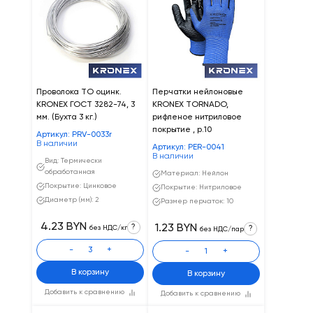
Проволока ТО оцинк.
Перчатки нейлоновые
KRONEX ГОСТ 3282-74, 3
KRONEX TORNADO,
мм. (Бухта 3 кг.)
рифленое нитриловое
покрытие , р.10
Артикул: PRV-0033r
В наличии
Артикул: PER-0041
В наличии
Вид: Термически
обработанная
Материал: Нейлон
Покрытие: Цинковое
Покрытие: Нитриловое
Диаметр (мм): 2
Размер перчаток: 10
4.23 BYN
?
1.23 BYN
без НДС/кг
?
без НДС/пар
-
+
-
+
В корзину
В корзину
Добавить к сравнению
Добавить к сравнению