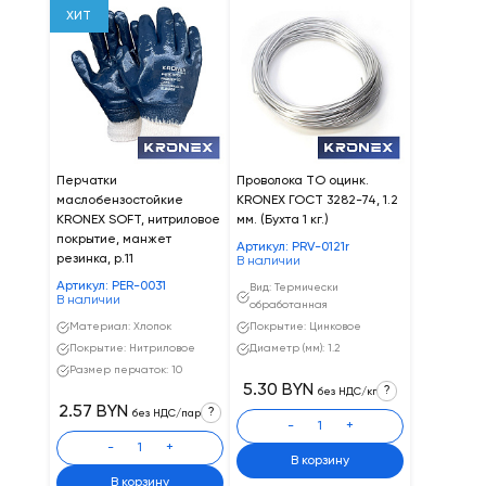
ХИТ
Перчатки
Проволока ТО оцинк.
маслобензостойкие
KRONEX ГОСТ 3282-74, 1.2
KRONEX SOFT, нитриловое
мм. (Бухта 1 кг.)
покрытие, манжет
Артикул: PRV-0121r
резинка, р.11
В наличии
Артикул: PER-0031
Вид: Термически
В наличии
обработанная
Материал: Хлопок
Покрытие: Цинковое
Покрытие: Нитриловое
Диаметр (мм): 1.2
Размер перчаток: 10
5.30 BYN
?
без НДС/кг
2.57 BYN
?
без НДС/пар
-
+
-
+
В корзину
В корзину