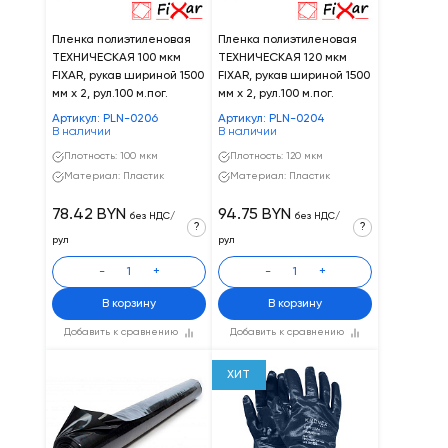
Пленка полиэтиленовая
Пленка полиэтиленовая
ТЕХНИЧЕСКАЯ 100 мкм
ТЕХНИЧЕСКАЯ 120 мкм
FIXAR, рукав шириной 1500
FIXAR, рукав шириной 1500
мм х 2, рул.100 м.пог.
мм х 2, рул.100 м.пог.
Артикул: PLN-0206
Артикул: PLN-0204
В наличии
В наличии
Плотность: 100 мкм
Плотность: 120 мкм
Материал: Пластик
Материал: Пластик
78.42 BYN
94.75 BYN
без НДС/
без НДС/
?
?
рул
рул
-
+
-
+
В корзину
В корзину
Добавить к сравнению
Добавить к сравнению
ХИТ