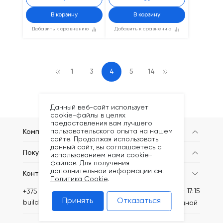
В корзину
В корзину
Добавить к сравнению
Добавить к сравнению
1
3
4
5
14
Данный веб-сайт использует
cookie-файлы в целях
предоставления вам лучшего
пользовательского опыта на нашем
Компания
сайте. Продолжая использовать
данный сайт, вы соглашаетесь с
Покупателям
использованием нами cookie-
файлов. Для получения
дополнительной информации см.
Контакты
Политика Cookie
.
Пн-Пт: 8:30 - 17:15
+375 (44) 749-20-73
Принять
Отказаться
build@kronex-company.by
Сб-вс: выходной