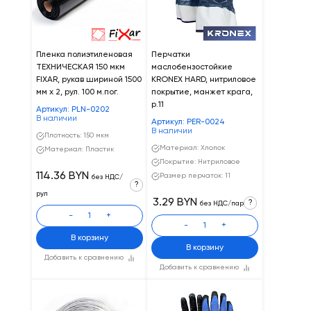
Пленка полиэтиленовая
Перчатки
ТЕХНИЧЕСКАЯ 150 мкм
маслобензостойкие
FIXAR, рукав шириной 1500
KRONEX HARD, нитриловое
мм х 2, рул. 100 м.пог.
покрытие, манжет крага,
р.11
Артикул: PLN-0202
В наличии
Артикул: PER-0024
В наличии
Плотность: 150 мкм
Материал: Хлопок
Материал: Пластик
Покрытие: Нитриловое
114.36 BYN
Размер перчаток: 11
без НДС/
?
рул
3.29 BYN
?
без НДС/пар
-
+
-
+
В корзину
В корзину
Добавить к сравнению
Добавить к сравнению