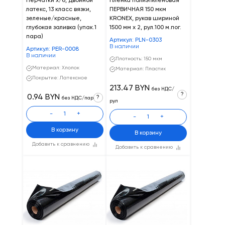
Перчатки х/б, двойной
Пленка полиэтиленовая
латекс, 13 класс вязки,
ПЕРВИЧНАЯ 150 мкм
зеленые/красные,
KRONEX, рукав шириной
глубокая заливка (упак.1
1500 мм х 2, рул.100 м.пог.
пара)
Артикул: PLN-0303
В наличии
Артикул: PER-0008
В наличии
Плотность: 150 мкм
Материал: Хлопок
Материал: Пластик
Покрытие: Латексное
213.47 BYN
без НДС/
?
0.94 BYN
?
без НДС/пар
рул
-
+
-
+
В корзину
В корзину
Добавить к сравнению
Добавить к сравнению