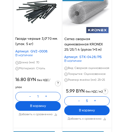
Гвозди черные 3,0*70 мм.
Сетка сварная
(упак. 5 кг)
оцинкованная KRONEX
25/25/1.4 (рулон 1×5 м)
Артикул: GVZ-0008
В наличии
Артикул: STK-0428/РБ
В наличии
Длина (мм): 70
Вид: Сварная оцинкованная
Материал: Сталь
Покрытие: Оцинкованное
16.80 BYN
Размер ячейки (мм): 25×25
без НДС/
?
упак
5.99 BYN
?
без НДС/м2
-
+
-
+
В корзину
В корзину
Добавить к сравнению
Добавить к сравнению