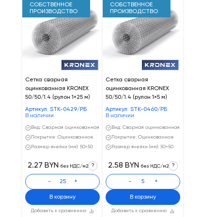
СОБСТВЕННОЕ
СОБСТВЕННОЕ
ПРОИЗВОДСТВО
ПРОИЗВОДСТВО
Сетка сварная
Сетка сварная
оцинкованная KRONEX
оцинкованная KRONEX
50/50/1.4 (рулон 1×25 м)
50/50/1.4 (рулон 1×5 м)
Артикул: STK-0429/РБ
Артикул: STK-0460/РБ
В наличии
В наличии
Вид: Сварная оцинкованная
Вид: Сварная оцинкованная
Покрытие: Оцинкованное
Покрытие: Оцинкованное
Размер ячейки (мм): 50×50
Размер ячейки (мм): 50×50
2.27 BYN
2.58 BYN
?
?
без НДС/м2
без НДС/м2
-
+
-
+
В корзину
В корзину
Добавить к сравнению
Добавить к сравнению