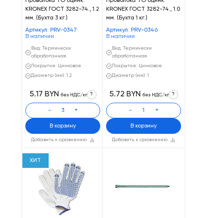
Проволока ТО оцинк.
Проволока ТО оцинк.
KRONEX ГОСТ 3282-74., 1.2
KRONEX ГОСТ 3282-74., 1.0
мм. (Бухта 3 кг.)
мм. (Бухта 1 кг.)
Артикул: PRV-0347
Артикул: PRV-0346
В наличии
В наличии
Вид: Термически
Вид: Термически
обработанная
обработанная
Покрытие: Цинковое
Покрытие: Цинковое
Диаметр (мм): 1.2
Диаметр (мм): 1
5.17 BYN
5.72 BYN
?
?
без НДС/кг
без НДС/кг
-
+
-
+
В корзину
В корзину
Добавить к сравнению
Добавить к сравнению
ХИТ