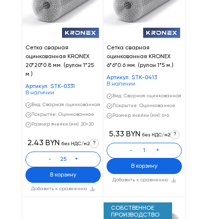
Сетка сварная
Cетка сварная
оцинкованная KRONEX
оцинкованная KRONEX
20*20*0.8 мм. (рулон 1*25
6*6*0.6 мм. (рулон 1*5 м.)
м.)
Артикул: STK-0413
В наличии
Артикул: STK-0331
В наличии
Вид: Сварная оцинкованная
Вид: Сварная оцинкованная
Покрытие: Оцинкованное
Покрытие: Оцинкованное
Размер ячейки (мм): 6×6
Размер ячейки (мм): 20×20
5.33 BYN
?
без НДС/м2
2.43 BYN
?
без НДС/м2
-
+
-
+
В корзину
В корзину
Добавить к сравнению
Добавить к сравнению
СОБСТВЕННОЕ
ПРОИЗВОДСТВО