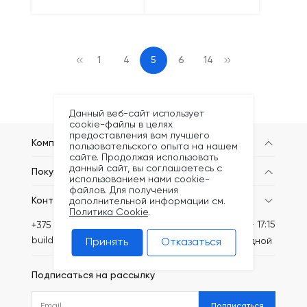
1
4
5
6
14
Данный веб-сайт использует
cookie-файлы в целях
предоставления вам лучшего
Компания
пользовательского опыта на нашем
сайте. Продолжая использовать
данный сайт, вы соглашаетесь с
Покупателям
использованием нами cookie-
файлов. Для получения
Контакты
дополнительной информации см.
Политика Cookie
.
Пн-Пт: 8:30 - 17:15
+375 (44) 749-20-73
build@kronex-company.by
Сб-вс: выходной
Принять
Отказаться
Подписаться на рассылку
Подписаться