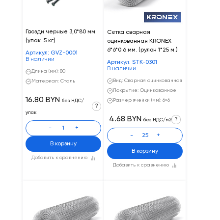
Гвозди черные 3,0*80 мм.
Cетка сварная
(упак. 5 кг)
оцинкованная KRONEX
6*6*0.6 мм. (рулон 1*25 м.)
Артикул: GVZ-0001
В наличии
Артикул: STK-0301
В наличии
Длина (мм): 80
Вид: Сварная оцинкованная
Материал: Сталь
Покрытие: Оцинкованное
16.80 BYN
Размер ячейки (мм): 6×6
без НДС/
?
упак
4.68 BYN
?
без НДС/м2
-
+
-
+
В корзину
В корзину
Добавить к сравнению
Добавить к сравнению