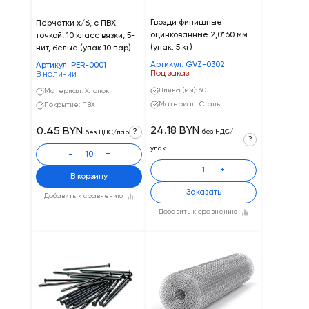
Гвозди финишные
Перчатки х/б, с ПВХ
оцинкованные 2,0*60 мм.
точкой, 10 класс вязки, 5-
(упак. 5 кг)
нит, белые (упак.10 пар)
Артикул: GVZ-0302
Артикул: PER-0001
Под заказ
В наличии
Длина (мм): 60
Материал: Хлопок
Материал: Сталь
Покрытие: ПВХ
24.18 BYN
0.45 BYN
?
без НДС/
без НДС/пар
?
упак
-
+
-
+
В корзину
Заказать
Добавить к сравнению
Добавить к сравнению