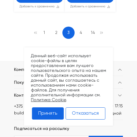
Добавить к сравнению
Добавить к сравнению
1
2
3
4
14
Данный веб-сайт использует
cookie-файлы в целях
предоставления вам лучшего
Компания
пользовательского опыта на нашем
сайте. Продолжая использовать
данный сайт, вы соглашаетесь с
Покупателям
использованием нами cookie-
файлов. Для получения
дополнительной информации см.
Контакты
Политика Cookie
.
Пн-Пт: 8:30 - 17:15
+375 (44) 749-20-73
Принять
Отказаться
build@kronex-company.by
Сб-вс: выходной
Подписаться на рассылку