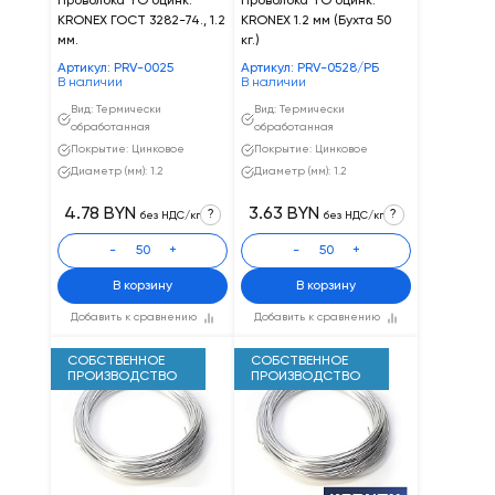
Проволока ТО оцинк.
Проволока ТО оцинк.
KRONEX ГОСТ 3282-74., 1.2
KRONEX 1.2 мм (Бухта 50
мм.
кг.)
Артикул: PRV-0025
Артикул: PRV-0528/РБ
В наличии
В наличии
Вид: Термически
Вид: Термически
обработанная
обработанная
Покрытие: Цинковое
Покрытие: Цинковое
Диаметр (мм): 1.2
Диаметр (мм): 1.2
4.78 BYN
3.63 BYN
?
?
без НДС/кг
без НДС/кг
-
+
-
+
В корзину
В корзину
Добавить к сравнению
Добавить к сравнению
СОБСТВЕННОЕ
СОБСТВЕННОЕ
ПРОИЗВОДСТВО
ПРОИЗВОДСТВО