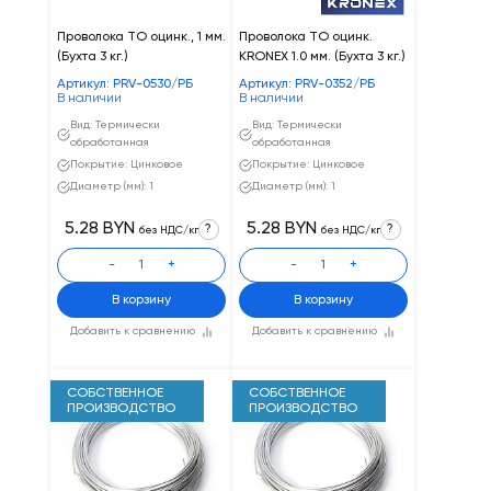
Проволока ТО оцинк., 1 мм.
Проволока ТО оцинк.
(Бухта 3 кг.)
KRONEX 1.0 мм. (Бухта 3 кг.)
Артикул: PRV-0530/РБ
Артикул: PRV-0352/РБ
В наличии
В наличии
Вид: Термически
Вид: Термически
обработанная
обработанная
Покрытие: Цинковое
Покрытие: Цинковое
Диаметр (мм): 1
Диаметр (мм): 1
5.28 BYN
5.28 BYN
?
?
без НДС/кг
без НДС/кг
-
+
-
+
В корзину
В корзину
Добавить к сравнению
Добавить к сравнению
СОБСТВЕННОЕ
СОБСТВЕННОЕ
ПРОИЗВОДСТВО
ПРОИЗВОДСТВО