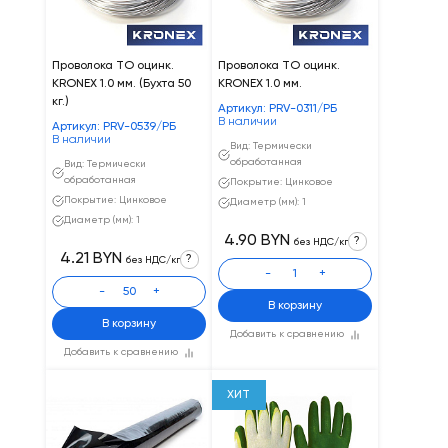
Проволока ТО оцинк.
Проволока ТО оцинк.
KRONEX 1.0 мм. (Бухта 50
KRONEX 1.0 мм.
кг.)
Артикул: PRV-0311/РБ
В наличии
Артикул: PRV-0539/РБ
В наличии
Вид: Термически
обработанная
Вид: Термически
обработанная
Покрытие: Цинковое
Покрытие: Цинковое
Диаметр (мм): 1
Диаметр (мм): 1
4.90 BYN
?
без НДС/кг
4.21 BYN
?
без НДС/кг
-
+
-
+
В корзину
В корзину
Добавить к сравнению
Добавить к сравнению
ХИТ