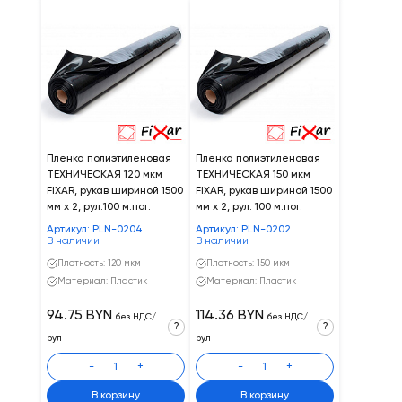
Пленка полиэтиленовая
Пленка полиэтиленовая
ТЕХНИЧЕСКАЯ 120 мкм
ТЕХНИЧЕСКАЯ 150 мкм
FIXAR, рукав шириной 1500
FIXAR, рукав шириной 1500
мм х 2, рул.100 м.пог.
мм х 2, рул. 100 м.пог.
Артикул: PLN-0204
Артикул: PLN-0202
В наличии
В наличии
Плотность: 120 мкм
Плотность: 150 мкм
Материал: Пластик
Материал: Пластик
94.75 BYN
114.36 BYN
без НДС/
без НДС/
?
?
рул
рул
-
+
-
+
В корзину
В корзину