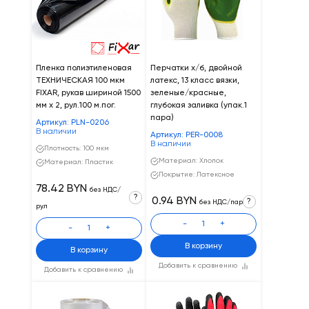
Пленка полиэтиленовая
Перчатки х/б, двойной
ТЕХНИЧЕСКАЯ 100 мкм
латекс, 13 класс вязки,
FIXAR, рукав шириной 1500
зеленые/красные,
мм х 2, рул.100 м.пог.
глубокая заливка (упак.1
пара)
Артикул: PLN-0206
В наличии
Артикул: PER-0008
В наличии
Плотность: 100 мкм
Материал: Хлопок
Материал: Пластик
Покрытие: Латексное
78.42 BYN
без НДС/
?
0.94 BYN
?
без НДС/пар
рул
-
+
-
+
В корзину
В корзину
Добавить к сравнению
Добавить к сравнению