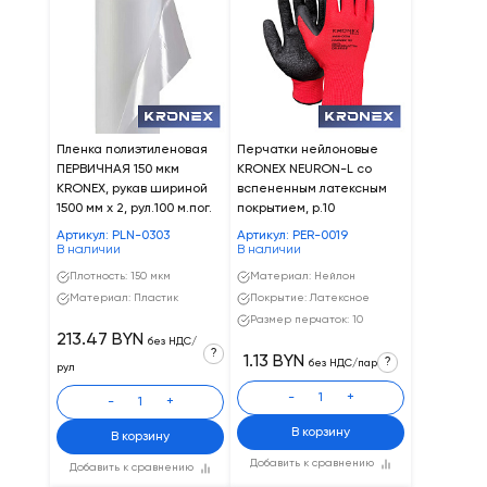
Пленка полиэтиленовая
Перчатки нейлоновые
ПЕРВИЧНАЯ 150 мкм
KRONEX NEURON-L со
KRONEX, рукав шириной
вспененным латексным
1500 мм х 2, рул.100 м.пог.
покрытием, р.10
Артикул: PLN-0303
Артикул: PER-0019
В наличии
В наличии
Плотность: 150 мкм
Материал: Нейлон
Материал: Пластик
Покрытие: Латексное
Размер перчаток: 10
213.47 BYN
без НДС/
?
1.13 BYN
?
без НДС/пар
рул
-
+
-
+
В корзину
В корзину
Добавить к сравнению
Добавить к сравнению