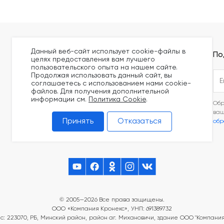
Данный веб-сайт использует cookie-файлы в
Покупателям
Контакты
По
целях предоставления вам лучшего
пользовательского опыта на нашем сайте.
Оплата
+375 (44) 749-20-73
Продолжая использовать данный сайт, вы
соглашаетесь с использованием нами cookie-
Доставка
build@kronex-company.by
файлов. Для получения дополнительной
Блог
информации см.
Политика Cookie
.
Пн-Пт: 8:30 - 17:15
Обр
Видео
ва
Сб-вс: выходной
Принять
Отказаться
обр
Сертификаты
© 2005—2026 Все права защищены.
ООО «Компания Кронекс», УНП: 691389732
с: 223070, РБ, Минский район, район аг. Михановичи, здание ООО "Компания