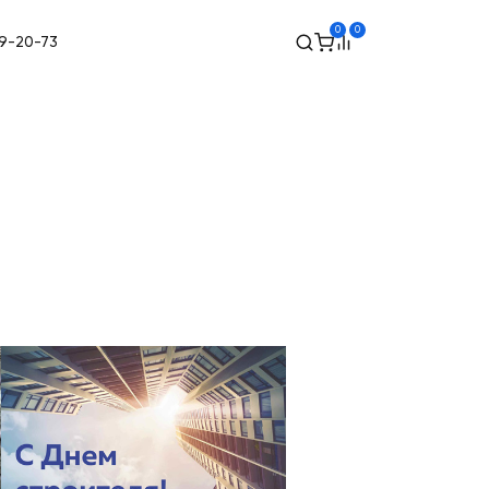
0
0
49-20-73